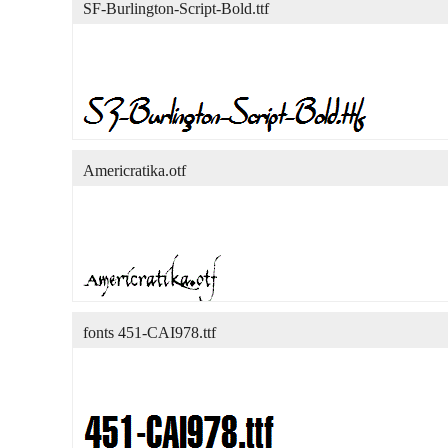
SF-Burlington-Script-Bold.ttf
Americratika.otf
fonts 451-CAI978.ttf