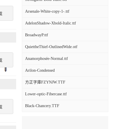
Arsenale-White-copy-1-.ttf
載
AdelonShadow-Xbold-Italic.ttf
BroadwayP.ttf
QuiettheThief-OutlinedWide.otf
Anamorphosée-Normal.ttf
載
Arilon-Condensed
方正字庫FZYNJW.TTF
Lower-optic-Fibercase.ttf
Black-Chancery.TTF
載