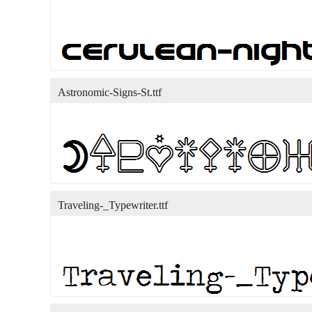
Astronomic-Signs-St.ttf
Traveling-_Typewriter.ttf