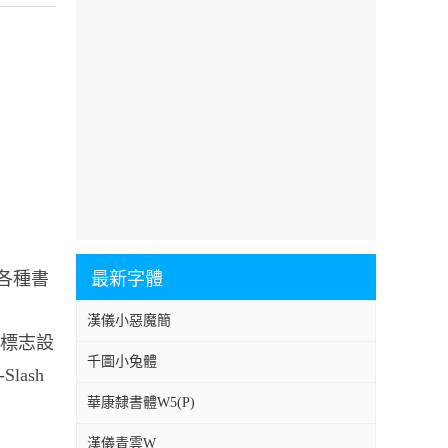
用于各種書
最新字體
漢儀小惡魔簡
牌標志設
千圖小兔體
lash
華康隸書體W5(P)
漢儀青雲W