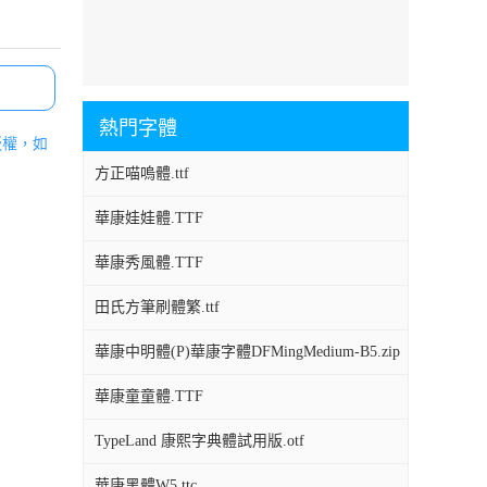
熱門字體
版權，如
方正喵嗚體.ttf
華康娃娃體.TTF
華康秀風體.TTF
田氏方筆刷體繁.ttf
華康中明體(P)華康字體DFMingMedium-B5.zip
華康童童體.TTF
TypeLand 康熙字典體試用版.otf
華康黑體W5.ttc