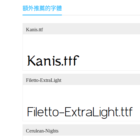
額外推薦的字體
Kanis.ttf
Filetto-ExtraLight
Cerulean-Nights