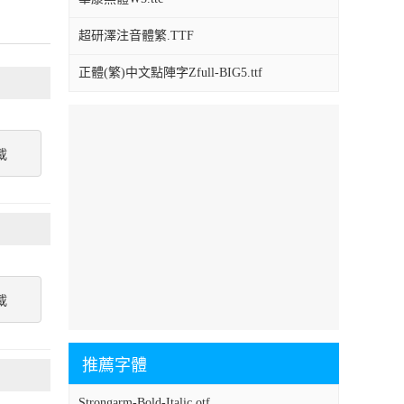
超研澤注音體繁.TTF
正體(繁)中文點陣字Zfull-BIG5.ttf
載
載
推薦字體
Strongarm-Bold-Italic.otf