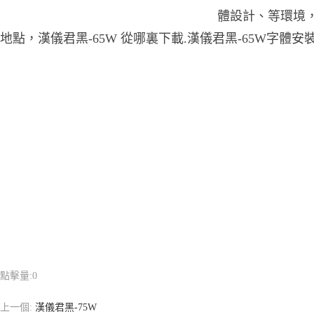
體設計、等環境，
地點，漢儀君黑-65W 從哪裏下載.漢儀君黑-65W字體安
點擊量:
0
上一個:
漢儀君黑-75W