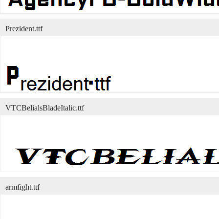
Prezident.ttf
VTCBelialsBladeItalic.ttf
armfight.ttf