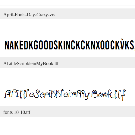
April-Fools-Day-Crazy-vrs
ALittleScribbleinMyBook.ttf
fonts 10-10.ttf