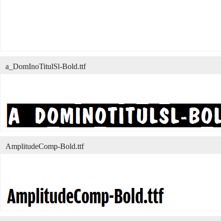
a_DomInoTitulSl-Bold.ttf
AmplitudeComp-Bold.ttf