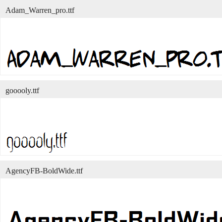
Adam_Warren_pro.ttf
gooooly.ttf
AgencyFB-BoldWide.ttf