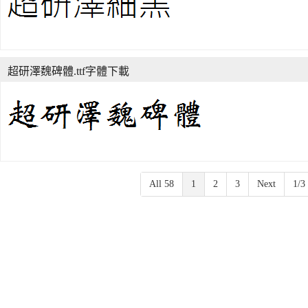
超研澤魏碑體.ttf字體下載
All 58
1
2
3
Next
1/3