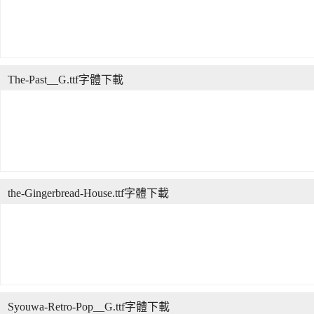
The-Past__G.ttf字體下載
the-Gingerbread-House.ttf字體下載
Syouwa-Retro-Pop__G.ttf字體下載