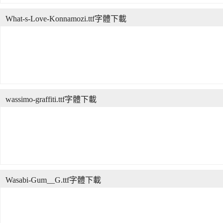
What-s-Love-Konnamozi.ttf字體下載
wassimo-graffiti.ttf字體下載
Wasabi-Gum__G.ttf字體下載