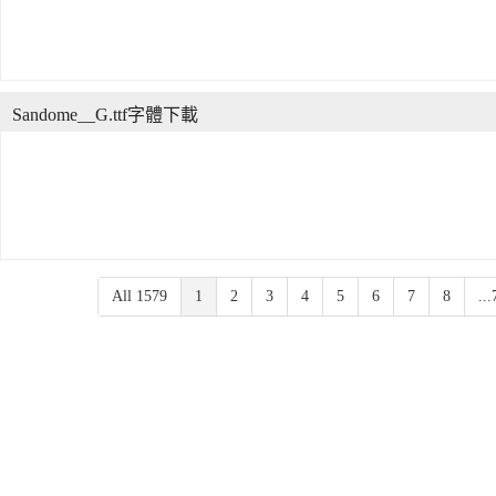
Sandome__G.ttf字體下載
All 1579
1
2
3
4
5
6
7
8
...