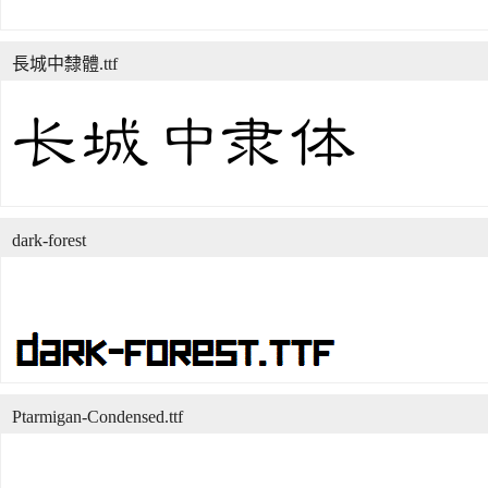
長城中隸體.ttf
dark-forest
Ptarmigan-Condensed.ttf