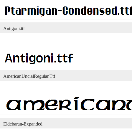
Antigoni.ttf
AmericanUncialRegular.Ttf
Eldebaran-Expanded