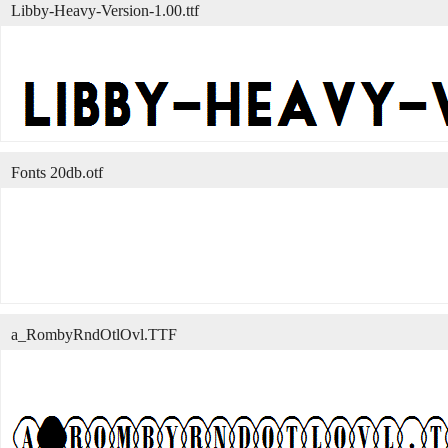
Libby-Heavy-Version-1.00.ttf
Fonts 20db.otf
a_RombyRndOtlOvl.TTF