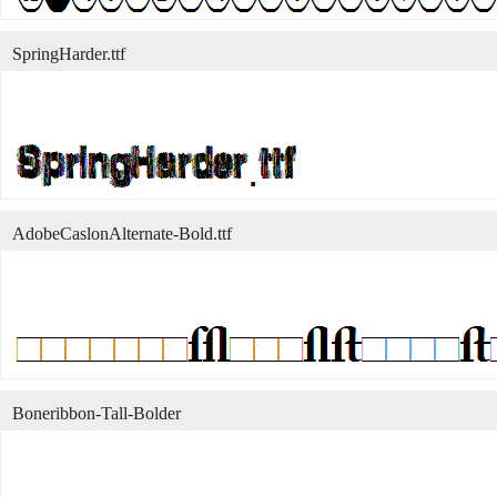
SpringHarder.ttf
AdobeCaslonAlternate-Bold.ttf
Boneribbon-Tall-Bolder