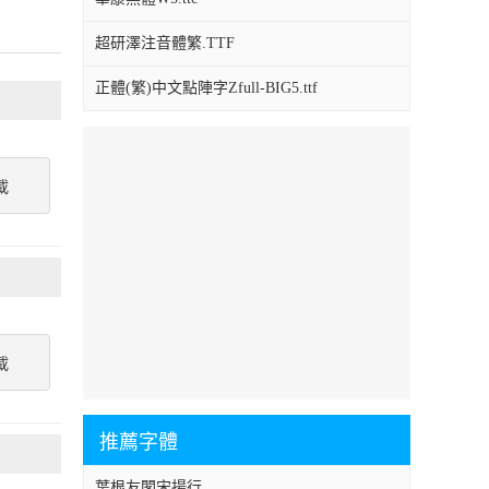
超研澤注音體繁.TTF
正體(繁)中文點陣字Zfull-BIG5.ttf
載
載
推薦字體
葉根友閣宋揚行