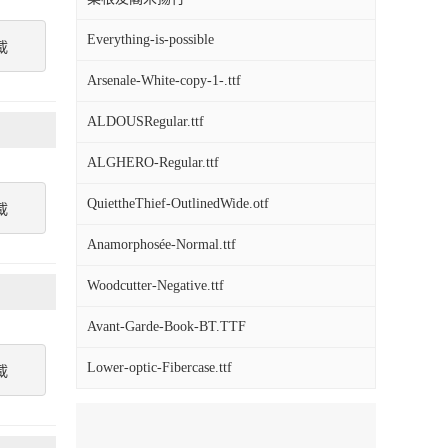
Everything-is-possible
載
Arsenale-White-copy-1-.ttf
ALDOUSRegular.ttf
ALGHERO-Regular.ttf
QuiettheThief-OutlinedWide.otf
載
Anamorphosée-Normal.ttf
Woodcutter-Negative.ttf
Avant-Garde-Book-BT.TTF
Lower-optic-Fibercase.ttf
載