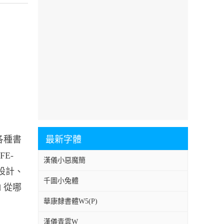
于各種書
最新字體
E-
漢儀小惡魔簡
志設計、
千圖小兔體
d 從哪
華康隸書體W5(P)
漢儀青雲W