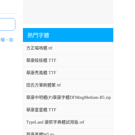
熱門字體
版權，如
方正喵嗚體.ttf
華康娃娃體.TTF
華康秀風體.TTF
田氏方筆刷體繁.ttf
華康中明體(P)華康字體DFMingMedium-B5.zip
華康童童體.TTF
TypeLand 康熙字典體試用版.otf
華康黑體W5.ttc