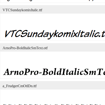
VTCSundaykomixItalic.ttf
ArnoPro-BoldItalicSmText.otf
a_FrudgerCmOtlDn.ttf