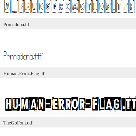
Primadona.ttf
Human-Error-Flag.ttf
TheGoFont.otf