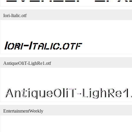
Iori-Italic.otf
AntiqueOliT-LighRe1.otf
EntertainmentWeekly