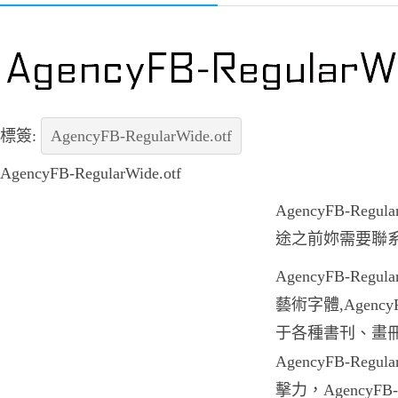
標簽:
AgencyFB-RegularWide.otf
AgencyFB-RegularWide.otf
AgencyFB-Reg
途之前妳需要聯
AgencyFB-Reg
藝術字體,AgencyFB
于各種書刊、畫
AgencyFB-Reg
擊力，AgencyFB-