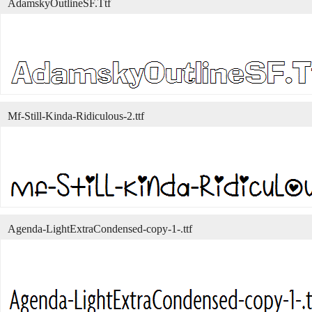
AdamskyOutlineSF.Ttf
Mf-Still-Kinda-Ridiculous-2.ttf
Agenda-LightExtraCondensed-copy-1-.ttf