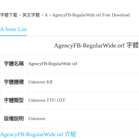
字體下載
>
英文字體
>
A
> AgencyFB-RegularWide.otf Font Download
A fonts List
AgencyFB-RegularWide.otf 
字體名稱
AgencyFB-RegularWide.otf
字體體積
Unknown KB
字體類型
Unknown.TTF/.OTF
版權說明
Unknown
AgencyFB-RegularWide.otf 介紹