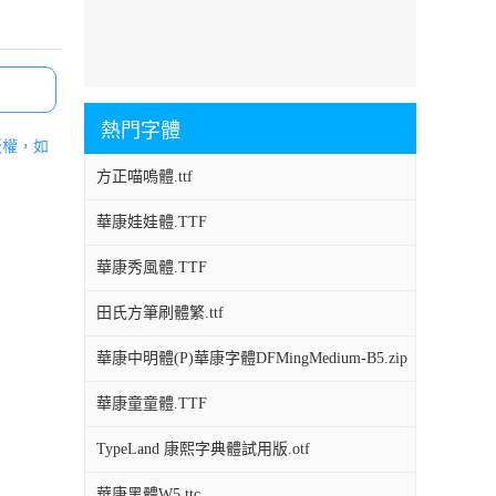
熱門字體
版權，如
方正喵嗚體.ttf
華康娃娃體.TTF
華康秀風體.TTF
田氏方筆刷體繁.ttf
華康中明體(P)華康字體DFMingMedium-B5.zip
華康童童體.TTF
TypeLand 康熙字典體試用版.otf
華康黑體W5.ttc