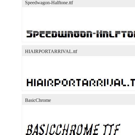
Speedwagon-Halftone.ttf
HIAIRPORTARRIVAL.ttf
BasicChrome