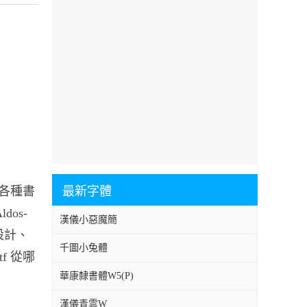
用于各種書
最新字體
dos-
漢儀小惡魔簡
設計、
千圖小兔體
tf 從哪
華康隸書體W5(P)
漢儀青雲W