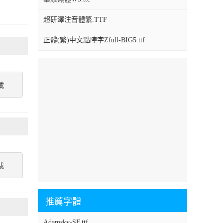
超研澤注音體繁.TTF
正體(繁)中文點陣字Zfull-BIG5.ttf
載
載
推薦字體
Adamsky-SF.ttf