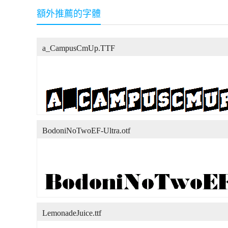
額外推薦的字體
a_CampusCmUp.TTF
BodoniNoTwoEF-Ultra.otf
LemonadeJuice.ttf