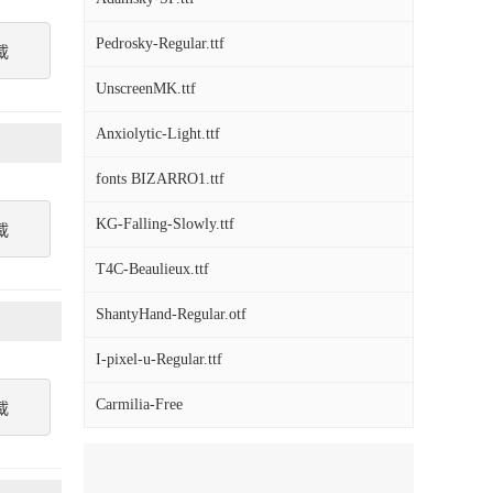
Pedrosky-Regular.ttf
載
UnscreenMK.ttf
Anxiolytic-Light.ttf
fonts BIZARRO1.ttf
KG-Falling-Slowly.ttf
載
T4C-Beaulieux.ttf
ShantyHand-Regular.otf
I-pixel-u-Regular.ttf
Carmilia-Free
載