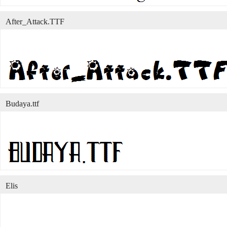
After_Attack.TTF
Budaya.ttf
Elis