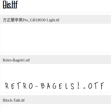
方正蘭亭黑Pro_GB18030 Light.ttf
Retro-Bagels!.otf
Block-Talk.ttf