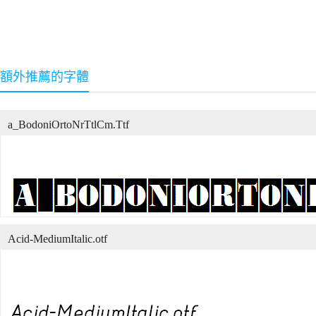
額外推薦的字體
a_BodoniOrtoNrTtlCm.Ttf
Acid-MediumItalic.otf