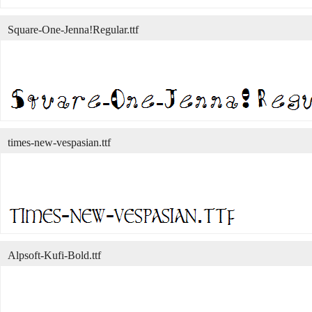
Square-One-Jenna!Regular.ttf
times-new-vespasian.ttf
Alpsoft-Kufi-Bold.ttf