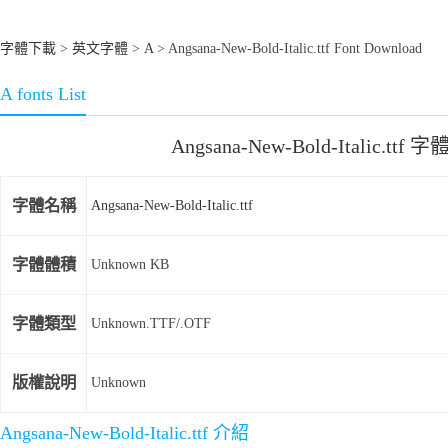
字體下載
>
英文字體
>
A
> Angsana-New-Bold-Italic.ttf Font Download
A fonts List
Angsana-New-Bold-Italic.ttf
字體名稱
Angsana-New-Bold-Italic.ttf
字體體積
Unknown KB
字體類型
Unknown.TTF/.OTF
版權說明
Unknown
Angsana-New-Bold-Italic.ttf 介紹