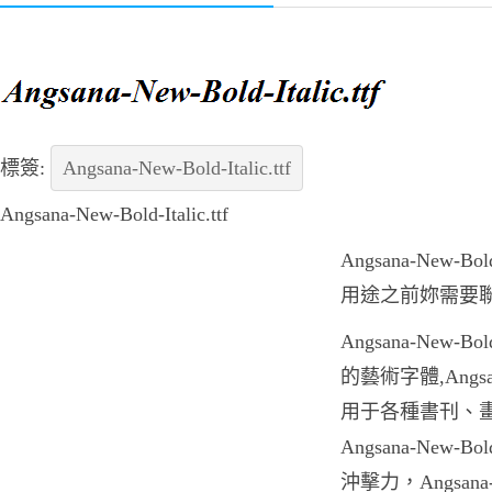
標簽:
Angsana-New-Bold-Italic.ttf
Angsana-New-Bold-Italic.ttf
Angsana-New-Bo
用途之前妳需要
Angsana-New-Bo
的藝術字體,Angsana-
用于各種書刊、
Angsana-New-Bo
沖擊力，Angsana-Ne