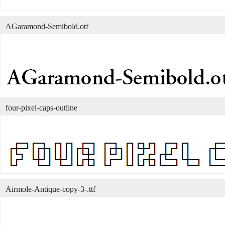
AGaramond-Semibold.otf
four-pixel-caps-outline
Airmole-Antique-copy-3-.ttf