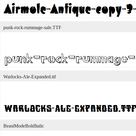
punk-rock-rummage-sale.TTF
Warlocks-Ale-Expanded.ttf
BeastModeBoldItalic