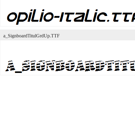
a_SignboardTitulGrdUp.TTF