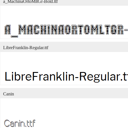
a_MachinaOrtoMltGr-Bold.ttf
LibreFranklin-Regular.ttf
Canin