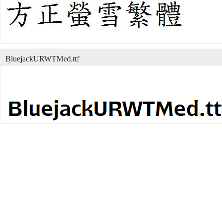
BluejackURWTMed.ttf