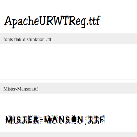
fonts flak-disfunktion-.ttf
Mister-Manson.ttf