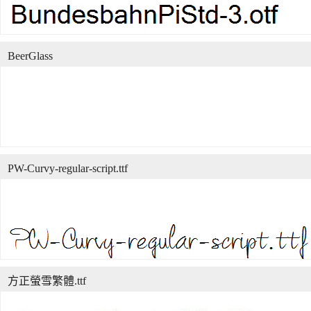
BeerGlass
PW-Curvy-regular-script.ttf
方正螢雪繁體.ttf