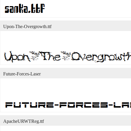
Upon-The-Overgrowth.ttf
Future-Forces-Laser
ApacheURWTReg.ttf