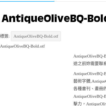
標簽:
AntiqueOliveBQ-Bold.otf
AntiqueOliveBQ-Bold.otf
AntiqueOlive
途之前妳需要聯
AntiqueOlive
藝術字體,AntiqueO
各種書刊、畫冊
AntiqueOlive
擊力，AntiqueOl