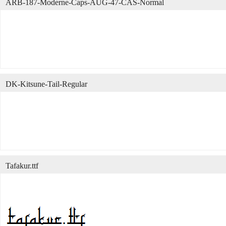
ARB-187-Moderne-Caps-AUG-47-CAS-Normal
DK-Kitsune-Tail-Regular
Tafakur.ttf