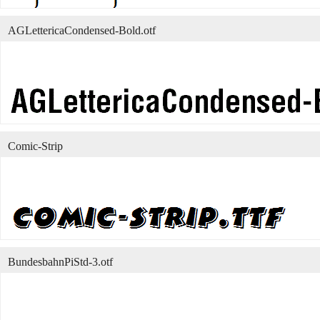
AGLettericaCondensed-Bold.otf
Comic-Strip
BundesbahnPiStd-3.otf