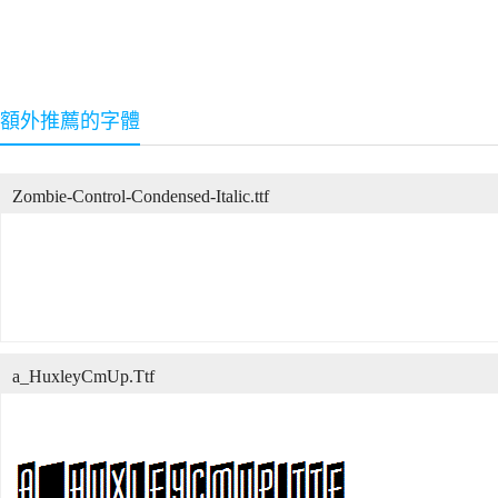
額外推薦的字體
Zombie-Control-Condensed-Italic.ttf
a_HuxleyCmUp.Ttf