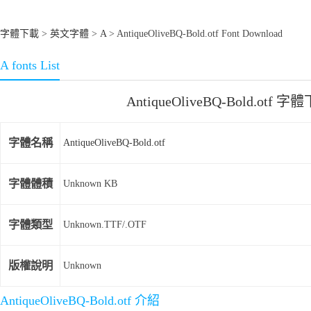
字體下載
>
英文字體
>
A
> AntiqueOliveBQ-Bold.otf Font Download
A fonts List
AntiqueOliveBQ-Bold.otf 字
字體名稱
AntiqueOliveBQ-Bold.otf
字體體積
Unknown KB
字體類型
Unknown.TTF/.OTF
版權說明
Unknown
AntiqueOliveBQ-Bold.otf 介紹