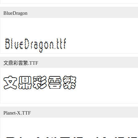
BlueDragon
文鼎彩雲繁.TTF
Planet-X.TTF