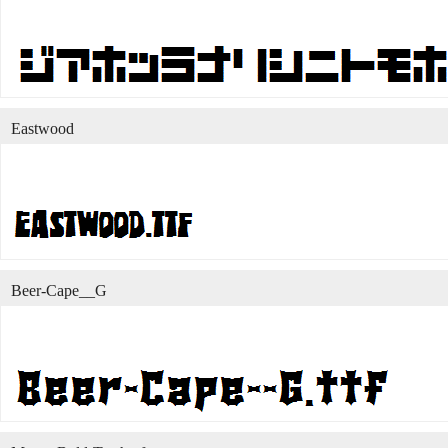
Eastwood
Beer-Cape__G