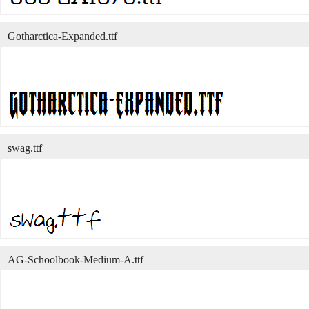
Gotharctica-Expanded.ttf
swag.ttf
AG-Schoolbook-Medium-A.ttf