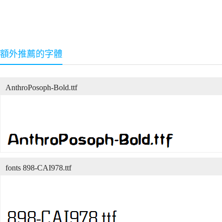
額外推薦的字體
AnthroPosoph-Bold.ttf
fonts 898-CAI978.ttf