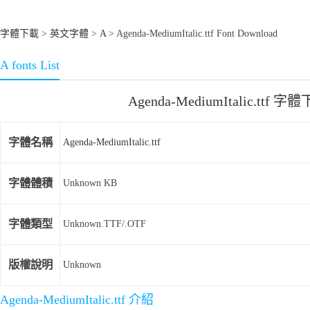
字體下載
>
英文字體
>
A
> Agenda-MediumItalic.ttf Font Download
A fonts List
Agenda-MediumItalic.ttf 字
字體名稱
Agenda-MediumItalic.ttf
字體體積
Unknown KB
字體類型
Unknown.TTF/.OTF
版權說明
Unknown
Agenda-MediumItalic.ttf 介紹