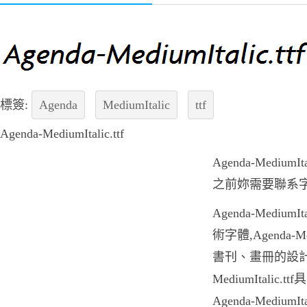
標簽:
Agenda
MediumItalic
ttf
Agenda-MediumItalic.ttf
Agenda-Mediu
之前妳需要聯系
Agenda-Mediu
術字體,Agenda-Me
書刊、畫冊的設計印
MediumItali
Agenda-Mediu