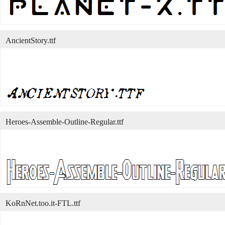
AncientStory.ttf
Heroes-Assemble-Outline-Regular.ttf
KoRnNet.too.it-FTL.ttf