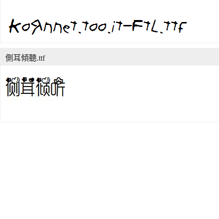
側耳傾聽.ttf