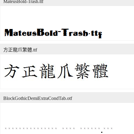
MateusBold-Trash.ttf
方正龍爪繁體.ttf
BlockGothicDemiExtraCondTab.otf