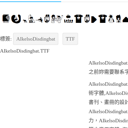
標簽:
AIkelsoDisdingbat
TTF
AIkelsoDisdingbat.TTF
AIkelsoDisdi
之前妳需要聯系
AIkelsoDisdi
術字體,AIkelsoD
書刊、畫冊的設
AIkelsoDisdi
力，AIkelsoDis