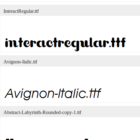
InteractRegular.ttf
Avignon-Italic.ttf
Abstract-Labyrinth-Rounded-copy-1.ttf