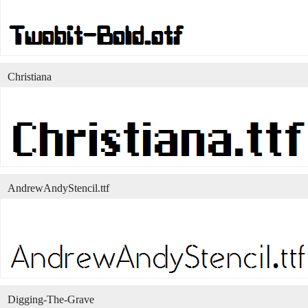
Christiana
AndrewAndyStencil.ttf
Digging-The-Grave