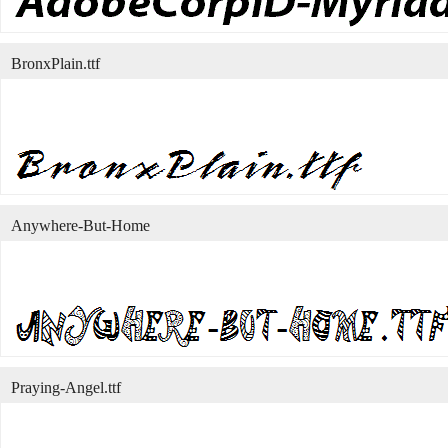
BronxPlain.ttf
Anywhere-But-Home
Praying-Angel.ttf