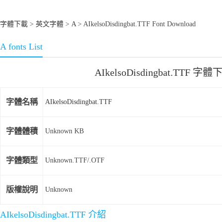
字體下載
>
英文字體
>
A
> AIkelsoDisdingbat.TTF Font Download
A fonts List
AIkelsoDisdingbat.TTF 字體
字體名稱
AIkelsoDisdingbat.TTF
字體體積
Unknown KB
字體類型
Unknown.TTF/.OTF
版權說明
Unknown
AIkelsoDisdingbat.TTF 介紹