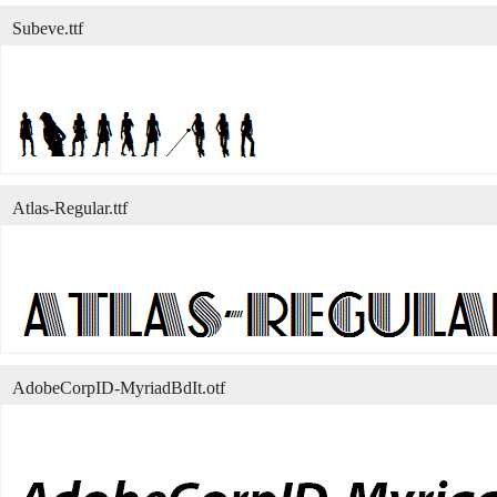
Subeve.ttf
Atlas-Regular.ttf
AdobeCorpID-MyriadBdIt.otf