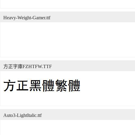
Heavy-Weight-Gamer.ttf
方正字庫FZHTFW.TTF
Auto3-LightItalic.ttf