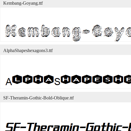
Kembang-Goyang.ttf
AlphaShapeshexagons3.ttf
SF-Theramin-Gothic-Bold-Oblique.ttf