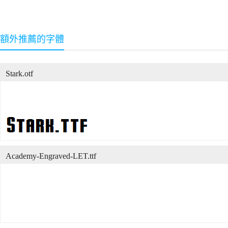
額外推薦的字體
Stark.otf
Academy-Engraved-LET.ttf