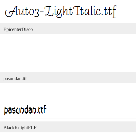
EpicenterDisco
pasundan.ttf
BlackKnightFLF