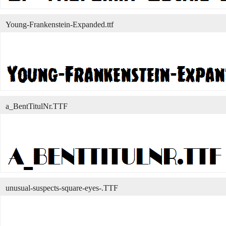
Young-Frankenstein-Expanded.ttf
a_BentTitulNr.TTF
unusual-suspects-square-eyes-.TTF