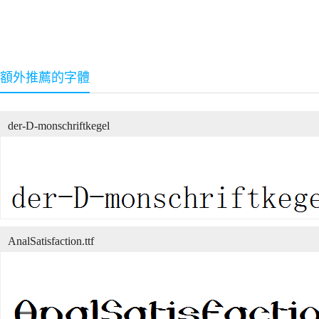
額外推薦的字體
der-D-monschriftkegel
AnalSatisfaction.ttf