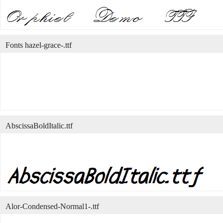
Fonts hazel-grace-.ttf
AbscissaBoldItalic.ttf
Alor-Condensed-Normal1-.ttf