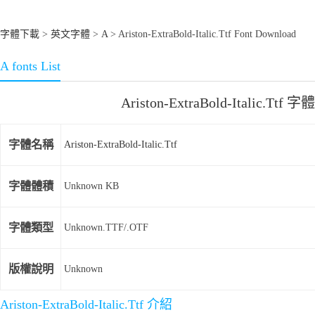
字體下載
>
英文字體
>
A
> Ariston-ExtraBold-Italic.Ttf Font Download
A fonts List
Ariston-ExtraBold-Italic.Ttf
字體名稱
Ariston-ExtraBold-Italic.Ttf
字體體積
Unknown KB
字體類型
Unknown.TTF/.OTF
版權說明
Unknown
Ariston-ExtraBold-Italic.Ttf 介紹