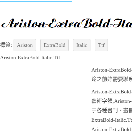
標簽:
Ariston
ExtraBold
Italic
Ttf
Ariston-ExtraBold-Italic.Ttf
Ariston-ExtraB
途之前妳需要聯
Ariston-ExtraB
藝術字體,Ariston-E
于各種書刊、畫冊的
ExtraBold-It
Ariston-ExtraB