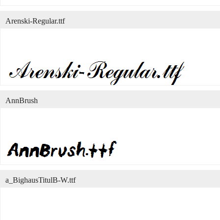
Arenski-Regular.ttf
AnnBrush
a_BighausTitulB-W.ttf