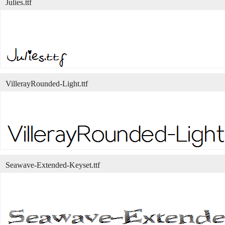
Julies.ttf
VillerayRounded-Light.ttf
Seawave-Extended-Keyset.ttf