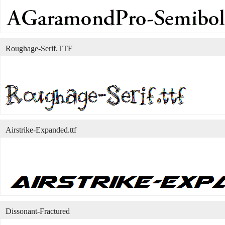
Roughage-Serif.TTF
Airstrike-Expanded.ttf
Dissonant-Fractured