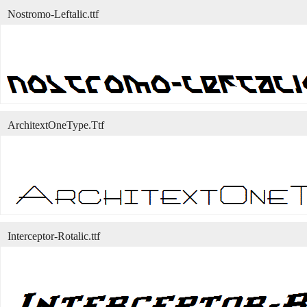
Nostromo-Leftalic.ttf
ArchitextOneType.Ttf
Interceptor-Rotalic.ttf