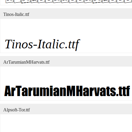
Tinos-Italic.ttf
ArTarumianMHarvats.ttf
Alpsoft-Tor.ttf