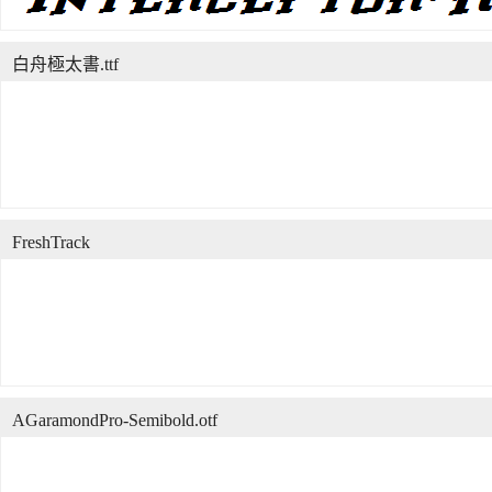
白舟極太書.ttf
FreshTrack
AGaramondPro-Semibold.otf