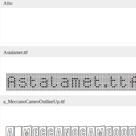
Afro
Astalamet.ttf
a_MeccanoCameoOutlineUp.ttf