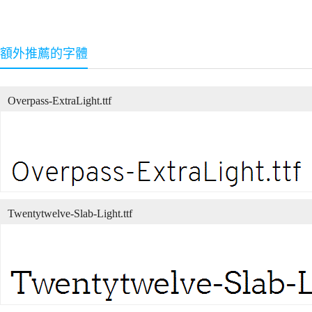
額外推薦的字體
Overpass-ExtraLight.ttf
Twentytwelve-Slab-Light.ttf