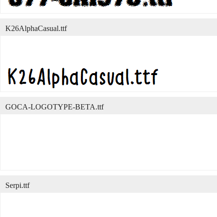
K26AlphaCasual.ttf
GOCA-LOGOTYPE-BETA.ttf
Serpi.ttf