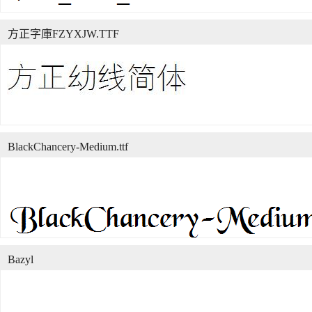
方正字庫FZYXJW.TTF
BlackChancery-Medium.ttf
Bazyl