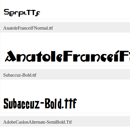
AnatoleFranceiFNormal.ttf
Subaccuz-Bold.ttf
AdobeCaslonAlternate-SemiBold.Ttf