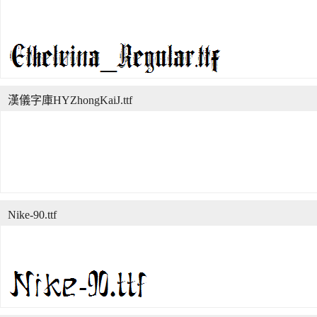
漢儀字庫HYZhongKaiJ.ttf
Nike-90.ttf