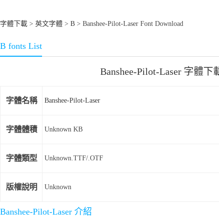
字體下載
>
英文字體
>
B
> Banshee-Pilot-Laser Font Download
B fonts List
Banshee-Pilot-Laser 字體下
字體名稱
Banshee-Pilot-Laser
字體體積
Unknown KB
字體類型
Unknown.TTF/.OTF
版權說明
Unknown
Banshee-Pilot-Laser 介紹