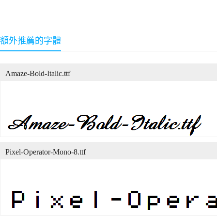
額外推薦的字體
Amaze-Bold-Italic.ttf
Pixel-Operator-Mono-8.ttf