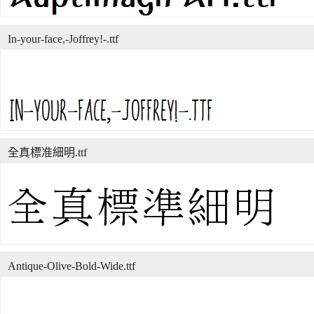
In-your-face,-Joffrey!-.ttf
全真標准細明.ttf
Antique-Olive-Bold-Wide.ttf