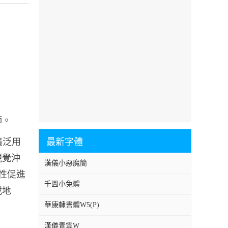
師。
d廣泛用
最新字體
視覺沖
漢儀小惡魔簡
個性促進
千圖小兔體
載地
華康隸書體W5(P)
漢儀青雲W