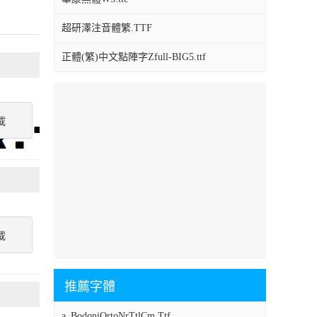
超研澤注音體繁.TTF
正體(繁)中文點陣字Zfull-BIG5.ttf
載
載
推薦字體
a_BodoniOrtoNrTtlCm.Ttf