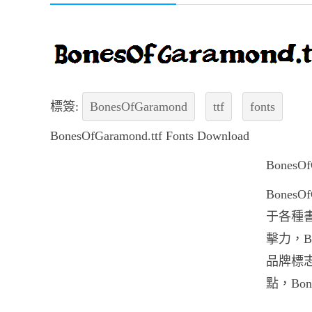
標簽:
BonesOfGaramond
ttf
fonts
BonesOfGaramond.ttf Fonts Download
Bone
Bones
于各種書
擊力，B
品牌標志
點，Bon