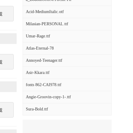
Acid-MediumItalic.otf
載
Milasian-PERSONAL.ttf
Umar-Rage.ttf
Atlas-Eternal-78
Annoyed-Teenager.ttf
載
Asir-Kkara.ttf
fonts 862-CAI978.ttf
Angie-Groovin-copy-1-.ttf
Sura-Bold.ttf
載