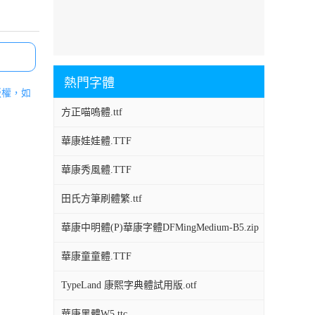
熱門字體
版權，如
方正喵嗚體.ttf
華康娃娃體.TTF
華康秀風體.TTF
田氏方筆刷體繁.ttf
華康中明體(P)華康字體DFMingMedium-B5.zip
華康童童體.TTF
TypeLand 康熙字典體試用版.otf
華康黑體W5.ttc