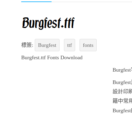
標簽:
Burgfest
ttf
fonts
Burgfest.ttf Fonts Download
Burg
Burg
設計印刷
籍中常
Burgf