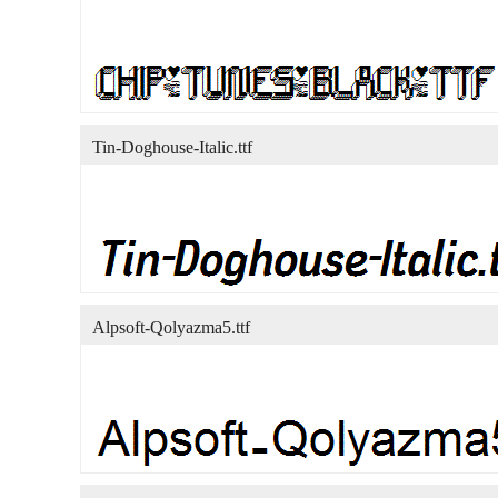
Tin-Doghouse-Italic.ttf
Alpsoft-Qolyazma5.ttf