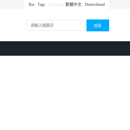
Rss
|
Tags
| Language:
繁體中文
|
Deutschland