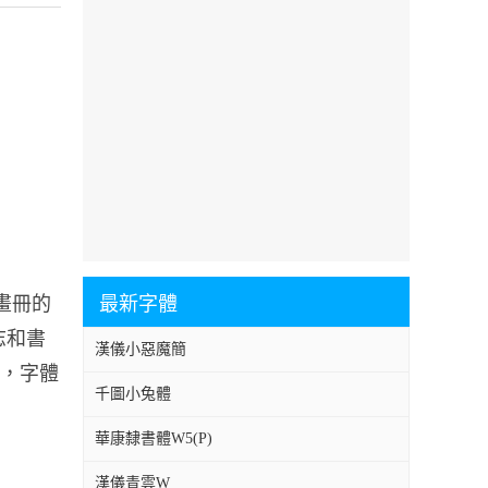
、畫冊的
最新字體
雜志和書
漢儀小惡魔簡
境，字體
千圖小兔體
華康隸書體W5(P)
漢儀青雲W