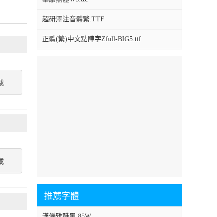
超研澤注音體繁.TTF
正體(繁)中文點陣字Zfull-BIG5.ttf
載
載
推薦字體
漢儀雅酷黑 85W