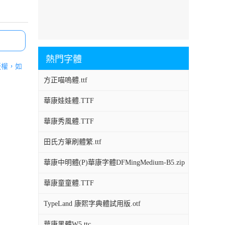
熱門字體
版權，如
方正喵嗚體.ttf
華康娃娃體.TTF
華康秀風體.TTF
田氏方筆刷體繁.ttf
華康中明體(P)華康字體DFMingMedium-B5.zip
華康童童體.TTF
TypeLand 康熙字典體試用版.otf
華康黑體W5.ttc