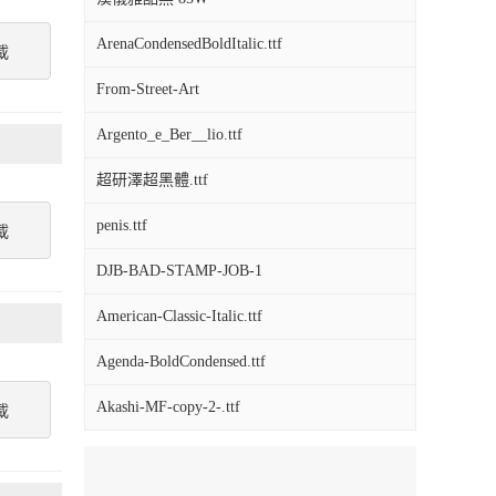
ArenaCondensedBoldItalic.ttf
載
From-Street-Art
Argento_e_Ber__lio.ttf
超研澤超黑體.ttf
penis.ttf
載
DJB-BAD-STAMP-JOB-1
American-Classic-Italic.ttf
Agenda-BoldCondensed.ttf
Akashi-MF-copy-2-.ttf
載