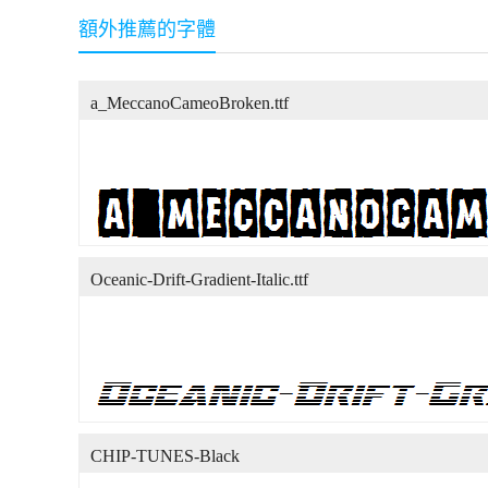
額外推薦的字體
a_MeccanoCameoBroken.ttf
Oceanic-Drift-Gradient-Italic.ttf
CHIP-TUNES-Black