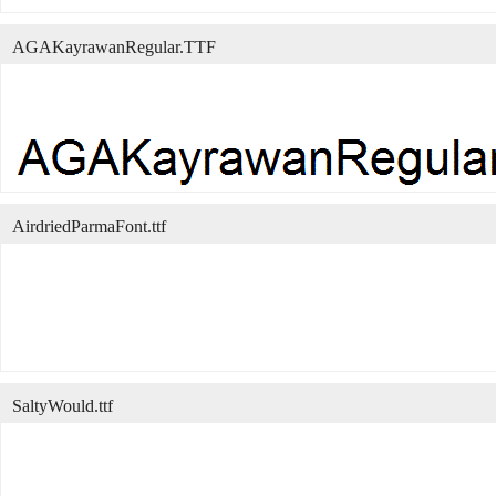
AGAKayrawanRegular.TTF
AirdriedParmaFont.ttf
SaltyWould.ttf