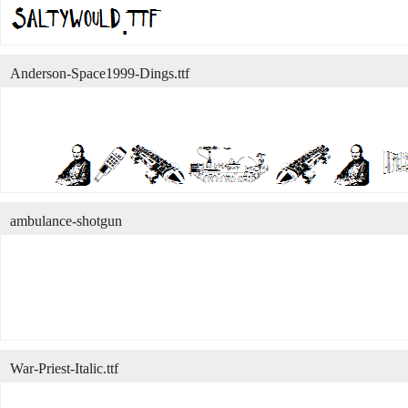
Anderson-Space1999-Dings.ttf
ambulance-shotgun
War-Priest-Italic.ttf