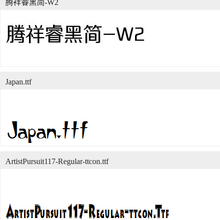
腾祥睿黑简-W2
Japan.ttf
ArtistPursuit117-Regular-ttcon.ttf