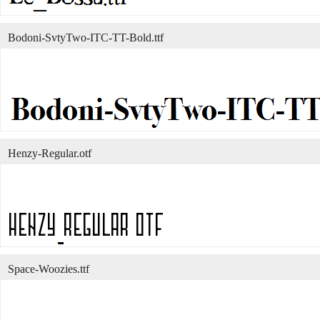
Bodoni-SvtyTwo-ITC-TT-Bold.ttf
Henzy-Regular.otf
Space-Woozies.ttf