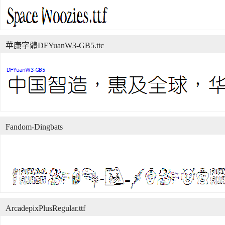
華康字體DFYuanW3-GB5.ttc
Fandom-Dingbats
ArcadepixPlusRegular.ttf