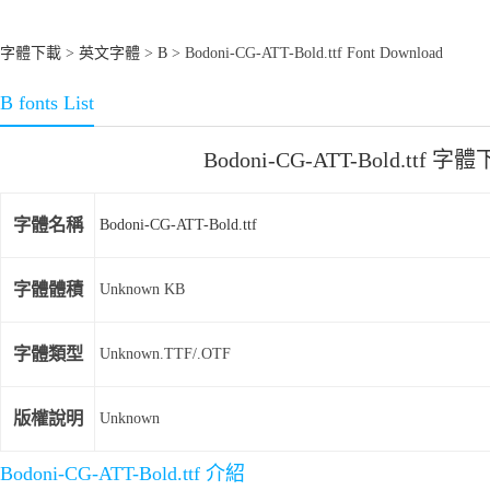
字體下載
>
英文字體
>
B
> Bodoni-CG-ATT-Bold.ttf Font Download
B fonts List
Bodoni-CG-ATT-Bold.ttf 字
字體名稱
Bodoni-CG-ATT-Bold.ttf
字體體積
Unknown KB
字體類型
Unknown.TTF/.OTF
版權說明
Unknown
Bodoni-CG-ATT-Bold.ttf 介紹