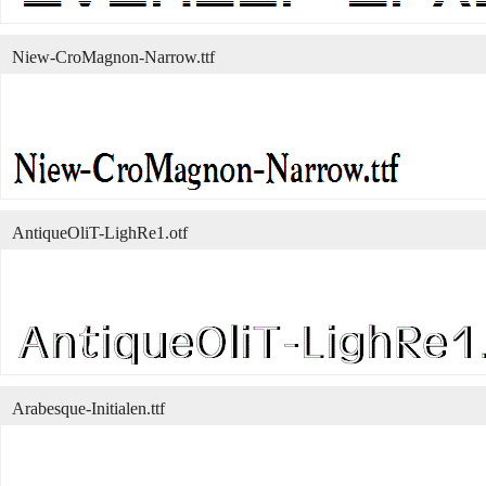
Niew-CroMagnon-Narrow.ttf
AntiqueOliT-LighRe1.otf
Arabesque-Initialen.ttf