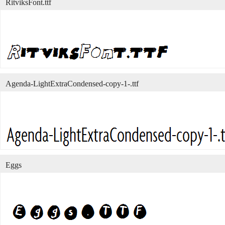
RitviksFont.ttf
Agenda-LightExtraCondensed-copy-1-.ttf
Eggs