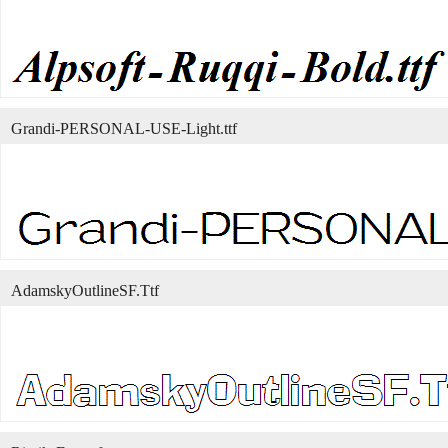
Grandi-PERSONAL-USE-Light.ttf
AdamskyOutlineSF.Ttf