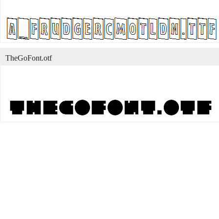
TheGoFont.otf