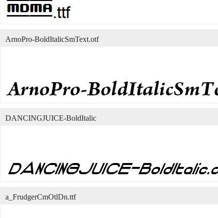
ArnoPro-BoldItalicSmText.otf
DANCINGJUICE-BoldItalic
a_FrudgerCmOtlDn.ttf