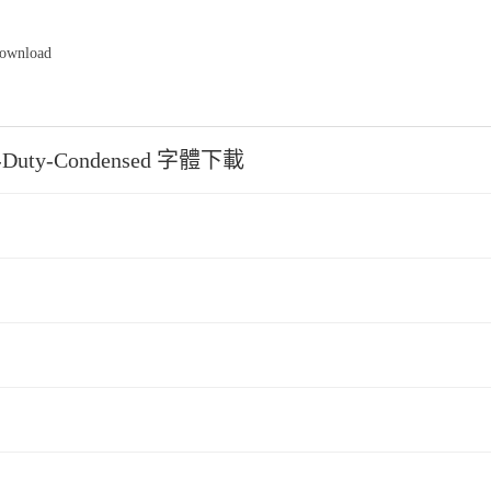
Download
of-Duty-Condensed 字體下載