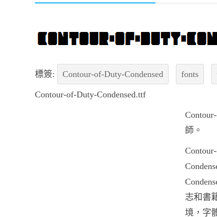
標簽:
Contour-of-Duty-Condensed
fonts
Contour-of-Duty-Condensed.ttf
Conto
師。
Contou
Conde
Conde
志和書
境，字體Co