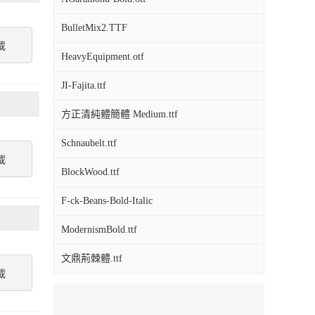
BulletMix2.TTF
載
HeavyEquipment.otf
JI-Fajita.ttf
方正清純體簡體 Medium.ttf
Schnaubelt.ttf
載
BlockWood.ttf
F-ck-Beans-Bold-Italic
ModernismBold.ttf
文鼎荊棘體.ttf
載