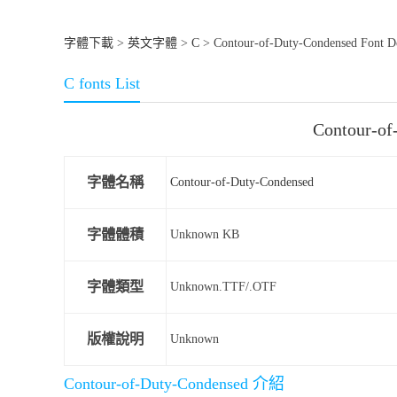
字體下載
>
英文字體
>
C
> Contour-of-Duty-Condensed Font 
C fonts List
Contour-
字體名稱
Contour-of-Duty-Condensed
字體體積
Unknown KB
字體類型
Unknown.TTF/.OTF
版權說明
Unknown
Contour-of-Duty-Condensed 介紹