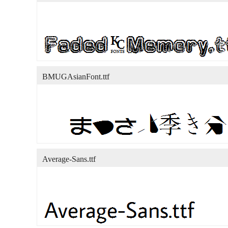
BMUGAsianFont.ttf
Average-Sans.ttf