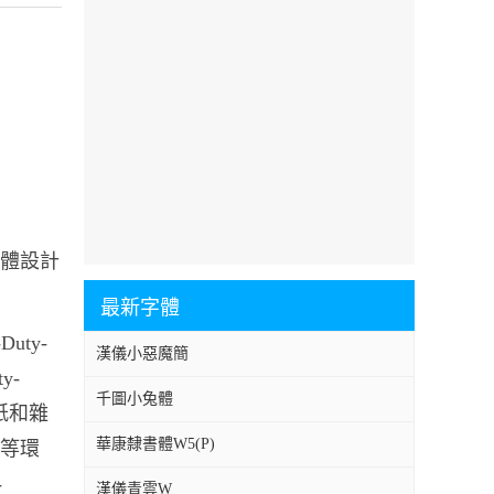
系字體設計
最新字體
Duty-
漢儀小惡魔簡
y-
千圖小兔體
報紙和雜
華康隸書體W5(P)
、等環
-
漢儀青雲W