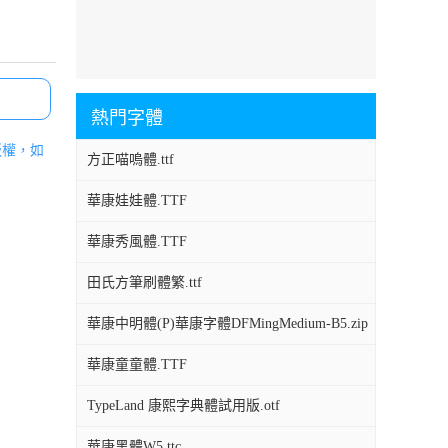
熱門字體
版權，如
方正喵嗚體.ttf
華康娃娃體.TTF
華康秀風體.TTF
田氏方筆刷體繁.ttf
華康中明體(P)華康字體DFMingMedium-B5.zip
華康童童體.TTF
TypeLand 康熙字典體試用版.otf
華康黑體W5.ttc