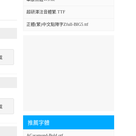
超研澤注音體繁.TTF
正體(繁)中文點陣字Zfull-BIG5.ttf
載
載
推薦字體
AGaramond-Bold.otf