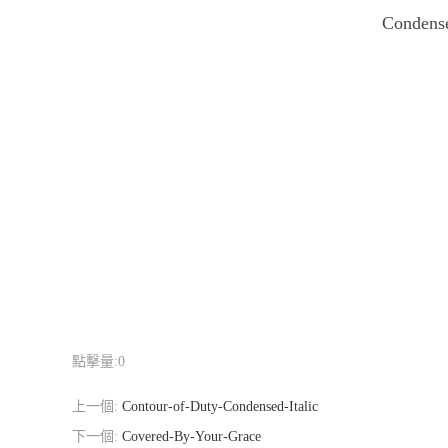
Conden
點擊量:
0
上一個:
Contour-of-Duty-Condensed-Italic
下一個:
Covered-By-Your-Grace