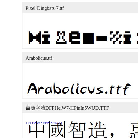
Pixel-Dingbats-7.ttf
Arabolicus.ttf
華康字體DFPHeiW7-HPinIn5WUD.TTF