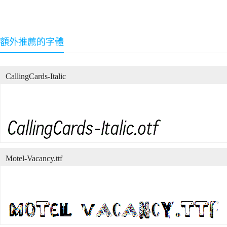
額外推薦的字體
CallingCards-Italic
Motel-Vacancy.ttf