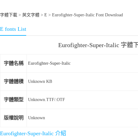
字體下載
>
英文字體
>
E
> Eurofighter-Super-Italic Font Download
E fonts List
Eurofighter-Super-Italic 字
字體名稱
Eurofighter-Super-Italic
字體體積
Unknown KB
字體類型
Unknown.TTF/.OTF
版權說明
Unknown
Eurofighter-Super-Italic 介紹