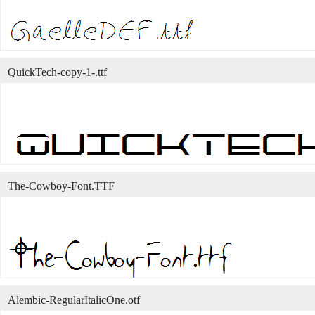
QuickTech-copy-1-.ttf
The-Cowboy-Font.TTF
Alembic-RegularItalicOne.otf