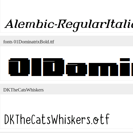
fonts 01DominatrixBold.ttf
DKTheCatsWhiskers