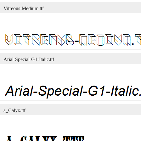
Vitreous-Medium.ttf
Arial-Special-G1-Italic.ttf
a_Calyx.ttf