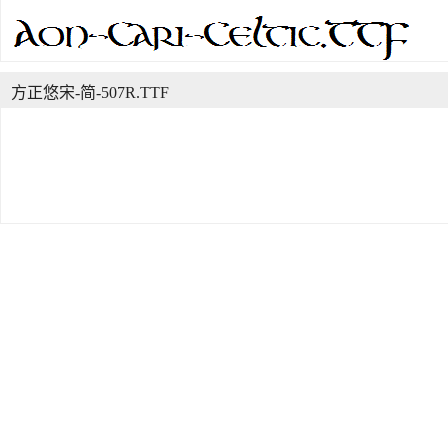
方正悠宋-简-507R.TTF