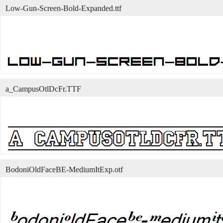
Low-Gun-Screen-Bold-Expanded.ttf
a_CampusOtlDcFr.TTF
BodoniOldFaceBE-MediumItExp.otf