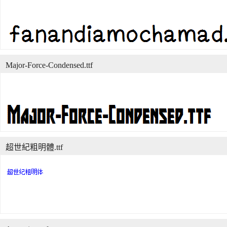
Major-Force-Condensed.ttf
超世紀粗明體.ttf