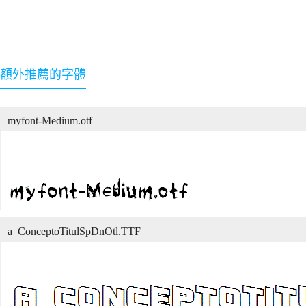
額外推薦的字體
myfont-Medium.otf
a_ConceptoTitulSpDnOtl.TTF