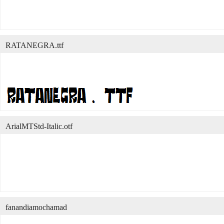
RATANEGRA.ttf
ArialMTStd-Italic.otf
fanandiamochamad