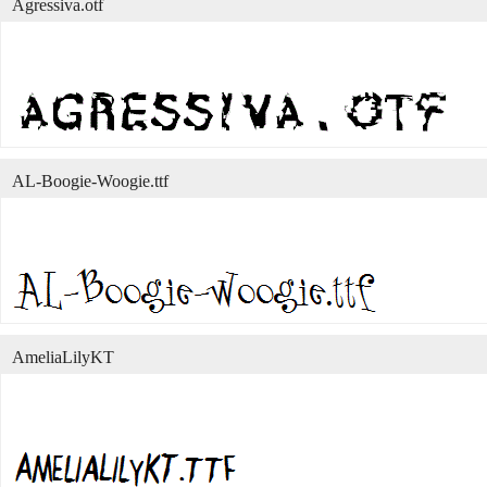
Agressiva.otf
AL-Boogie-Woogie.ttf
AmeliaLilyKT