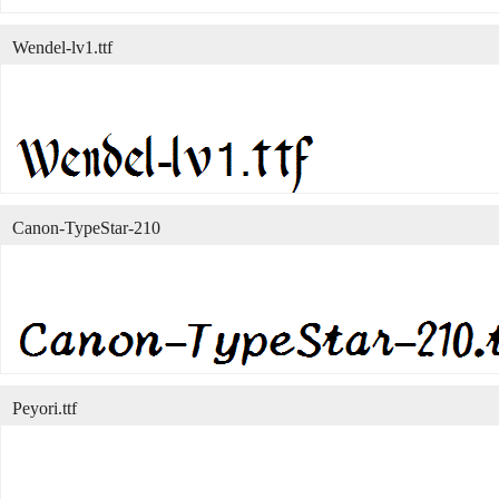
Wendel-lv1.ttf
Canon-TypeStar-210
Peyori.ttf