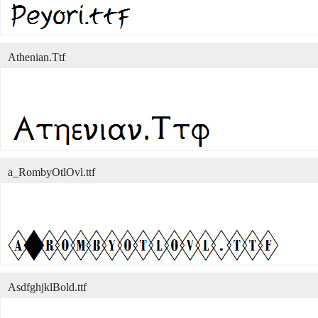
Athenian.Ttf
a_RombyOtlOvl.ttf
AsdfghjklBold.ttf