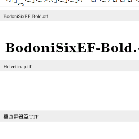
BodoniSixEF-Bold.otf
Helveticrap.ttf
華康電器篇.TTF