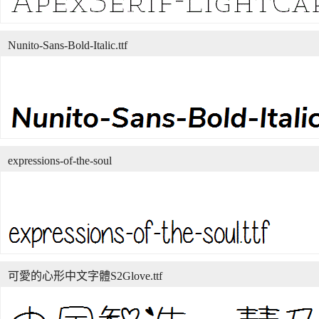
Nunito-Sans-Bold-Italic.ttf
expressions-of-the-soul
可愛的心形中文字體S2Glove.ttf