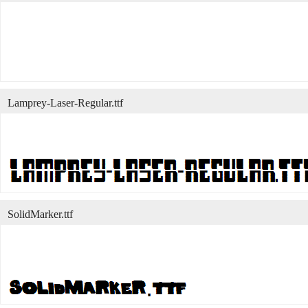
Lamprey-Laser-Regular.ttf
SolidMarker.ttf