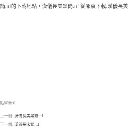
簡.ttf的下載地點，漢儀長美黑簡.ttf 從哪裏下載.漢儀長美
點擊量:
0
上一個:
漢儀長美黑繁.ttf
下一個:
漢儀長宋繁.ttf