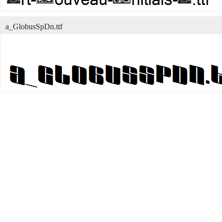
a_GlobusSpDn.ttf