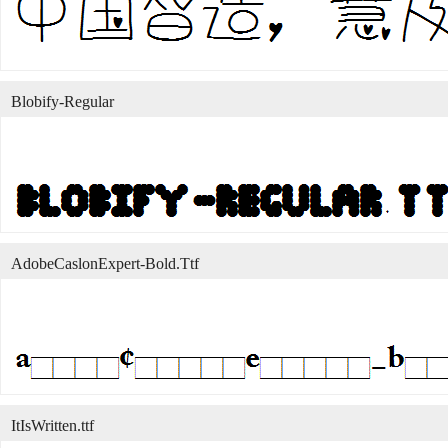
Blobify-Regular
AdobeCaslonExpert-Bold.Ttf
ItIsWritten.ttf