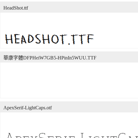
HeadShot.ttf
華康字體DFPHeiW7GB5-HPinIn5WUU.TTF
ApexSerif-LightCaps.otf