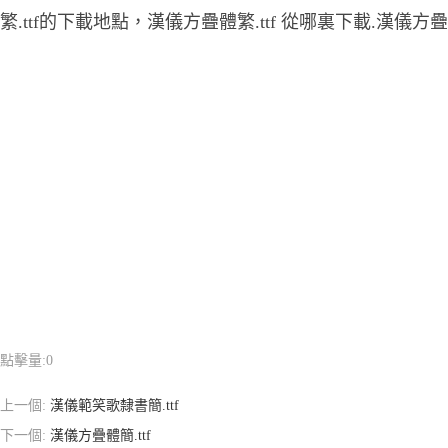
繁.ttf的下載地點，漢儀方疊體繁.ttf 從哪裏下載.漢儀方疊
點擊量:
0
上一個:
漢儀範笑歌隸書簡.ttf
下一個:
漢儀方疊體簡.ttf