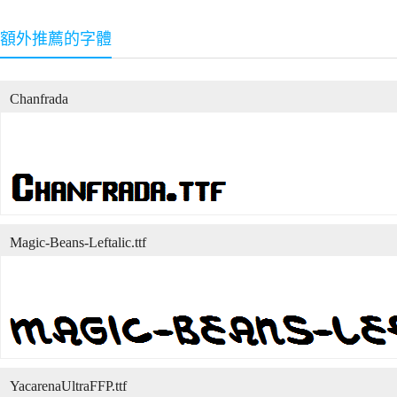
額外推薦的字體
Chanfrada
Magic-Beans-Leftalic.ttf
YacarenaUltraFFP.ttf