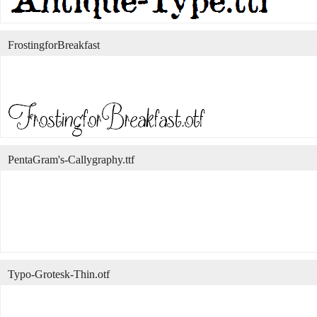
FrostingforBreakfast
PentaGram's-Callygraphy.ttf
Typo-Grotesk-Thin.otf