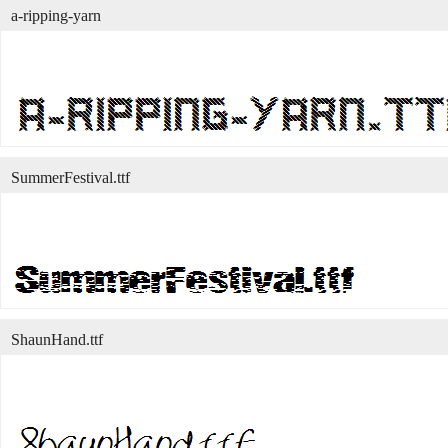
a-ripping-yarn
SummerFestival.ttf
ShaunHand.ttf