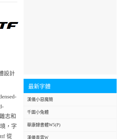
系字體設計
最新字體
ensed-
漢儀小惡魔簡
d-
千圖小兔體
報紙和雜志和
華康隸書體W5(P)
環境，字
ttf 從
漢儀青雲W