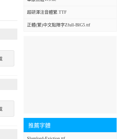
超研澤注音體繁.TTF
正體(繁)中文點陣字Zfull-BIG5.ttf
載
載
推薦字體
Slumlord-Eviction.ttf