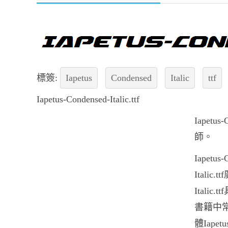
標簽:
Iapetus
Condensed
Italic
ttf
Iapetus-Condensed-Italic.ttf
Iapet
師。
Iapetu
Itali
Italic
書籍中
體Iapetu