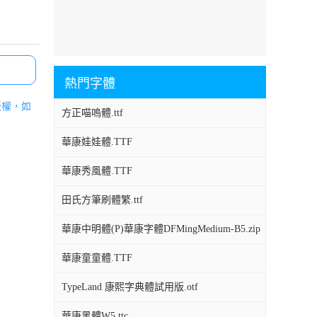
熱門字體
版權，如
方正喵嗚體.ttf
華康娃娃體.TTF
華康秀風體.TTF
田氏方筆刷體繁.ttf
華康中明體(P)華康字體DFMingMedium-B5.zip
華康童童體.TTF
TypeLand 康熙字典體試用版.otf
華康黑體W5.ttc