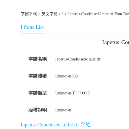
字體下載
>
英文字體
>
I
> Iapetus-Condensed-Italic.ttf Font D
I fonts List
Iapetus-C
字體名稱
Iapetus-Condensed-Italic.ttf
字體體積
Unknown KB
字體類型
Unknown.TTF/.OTF
版權說明
Unknown
Iapetus-Condensed-Italic.ttf 介紹