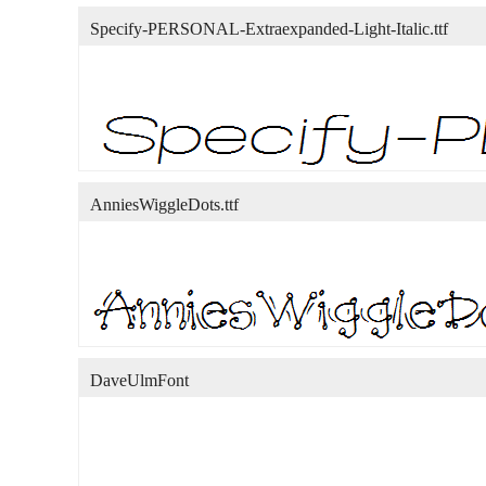
Specify-PERSONAL-Extraexpanded-Light-Italic.ttf
AnniesWiggleDots.ttf
DaveUlmFont