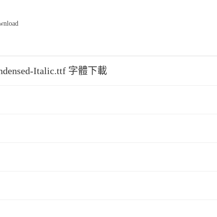
ownload
ondensed-Italic.ttf 字體下載