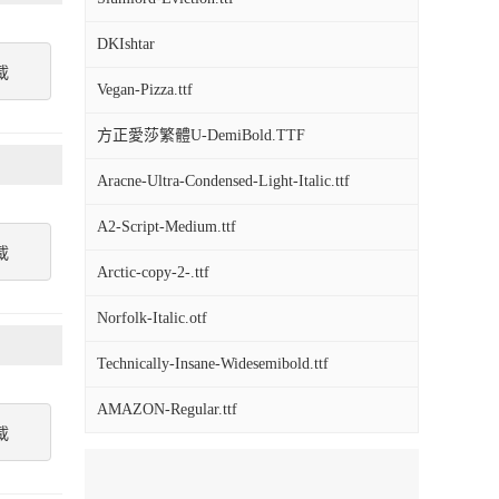
DKIshtar
載
Vegan-Pizza.ttf
方正愛莎繁體U-DemiBold.TTF
Aracne-Ultra-Condensed-Light-Italic.ttf
A2-Script-Medium.ttf
載
Arctic-copy-2-.ttf
Norfolk-Italic.otf
Technically-Insane-Widesemibold.ttf
AMAZON-Regular.ttf
載