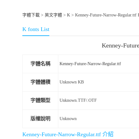
字體下載
>
英文字體
>
K
> Kenney-Future-Narrow-Regular.ttf
K fonts List
Kenney-Futur
字體名稱
Kenney-Future-Narrow-Regular.ttf
字體體積
Unknown KB
字體類型
Unknown.TTF/.OTF
版權說明
Unknown
Kenney-Future-Narrow-Regular.ttf 介紹