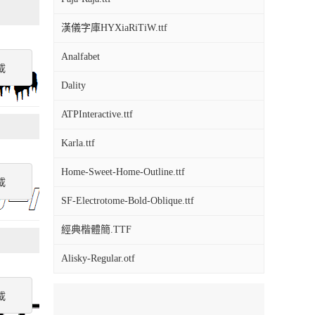
漢儀字庫HYXiaRiTiW.ttf
Analfabet
載
Dality
ATPInteractive.ttf
Karla.ttf
Home-Sweet-Home-Outline.ttf
載
SF-Electrotome-Bold-Oblique.ttf
經典楷體簡.TTF
Alisky-Regular.otf
載