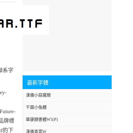
要聯系字
最新字體
ey-
漢儀小惡魔簡
，
千圖小兔體
uture-
華康隸書體W5(P)
進品牌標
tf的下
漢儀青雲W