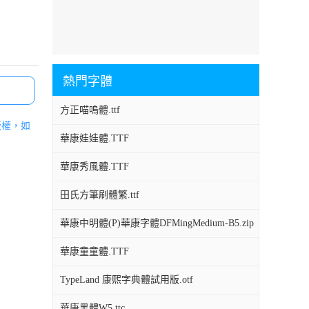
熱門字體
方正喵嗚體.ttf
版權，如
華康娃娃體.TTF
華康秀風體.TTF
田氏方筆刷體繁.ttf
華康中明體(P)華康字體DFMingMedium-B5.zip
華康童童體.TTF
TypeLand 康熙字典體試用版.otf
華康黑體W5.ttc