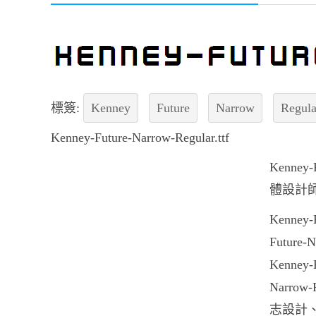
標簽:
Kenney
Future
Narrow
Regula
Kenney-Future-Narrow-Regular.ttf
Kenne
體設計
Kenney
Futur
Kenney
Narro
志設計、字