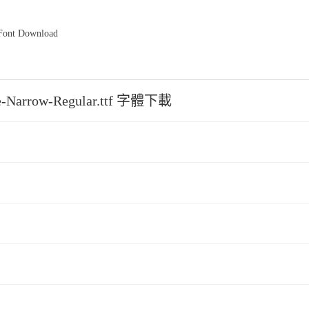
 Font Download
e-Narrow-Regular.ttf 字體下載