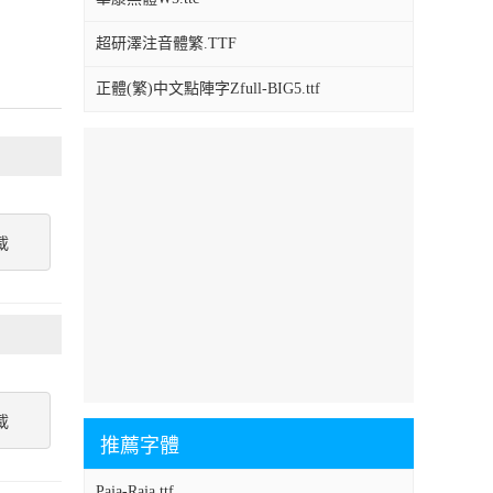
超研澤注音體繁.TTF
正體(繁)中文點陣字Zfull-BIG5.ttf
載
載
推薦字體
Paja-Raja.ttf