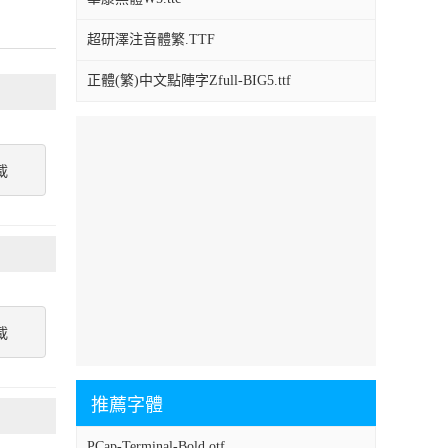
超研澤注音體繁.TTF
正體(繁)中文點陣字Zfull-BIG5.ttf
載
載
推薦字體
PCap-Terminal-Bold.otf