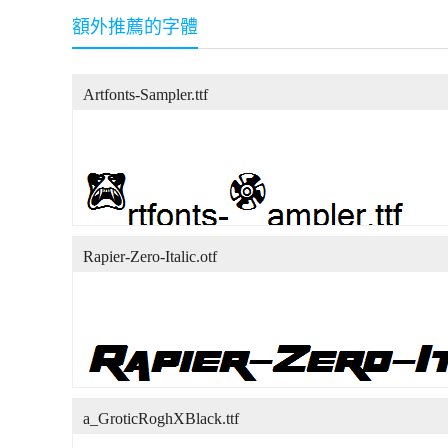
額外推薦的字體
Artfonts-Sampler.ttf
Rapier-Zero-Italic.otf
a_GroticRoghXBlack.ttf