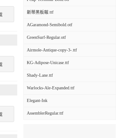
新蒂黑板報.ttf
載
AGaramond-Semibold.otf
GreenSurf-Regular.otf
Airmole-Antique-copy-3-.ttf
KG-Adipose-Unicase.ttf
載
Shady-Lane.ttf
Warlocks-Ale-Expanded.ttf
Elegant-Ink
AssemblerRegular.ttf
載