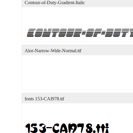
Contour-of-Duty-Gradient-Italic
Alor-Narrow-Wide-Normal.ttf
fonts 153-CAI978.ttf