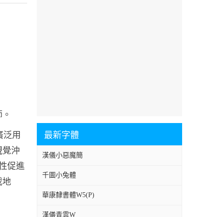
師。
f廣泛用
最新字體
視覺沖
漢儀小惡魔簡
個性促進
千圖小兔體
載地
華康隸書體W5(P)
漢儀青雲W