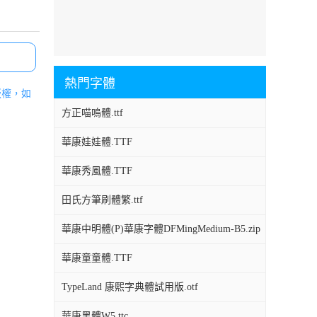
熱門字體
版權，如
方正喵嗚體.ttf
華康娃娃體.TTF
華康秀風體.TTF
田氏方筆刷體繁.ttf
華康中明體(P)華康字體DFMingMedium-B5.zip
華康童童體.TTF
TypeLand 康熙字典體試用版.otf
華康黑體W5.ttc