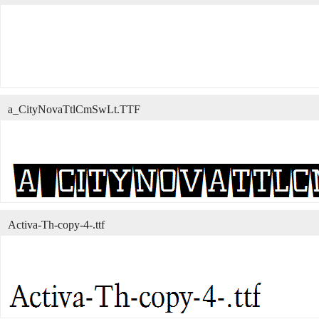
a_CityNovaTtlCmSwLt.TTF
Activa-Th-copy-4-.ttf