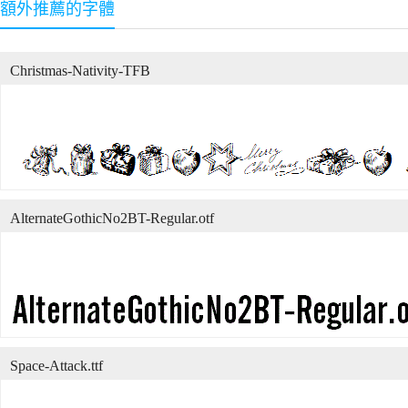
額外推薦的字體
Christmas-Nativity-TFB
AlternateGothicNo2BT-Regular.otf
Space-Attack.ttf