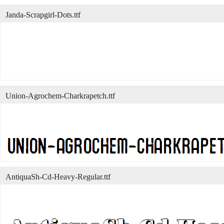
Janda-Scrapgirl-Dots.ttf
Union-Agrochem-Charkrapetch.ttf
AntiquaSh-Cd-Heavy-Regular.ttf