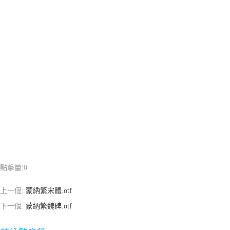
點擊量:
0
上一個:
蒙納繁宋體.otf
下一個:
蒙納繁魏碑.otf