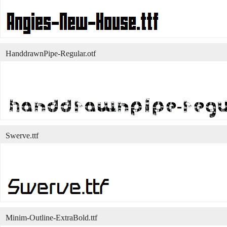
HanddrawnPipe-Regular.otf
Swerve.ttf
Minim-Outline-ExtraBold.ttf