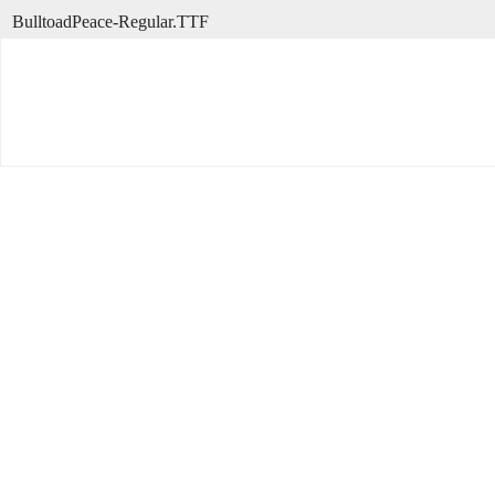
BulltoadPeace-Regular.TTF