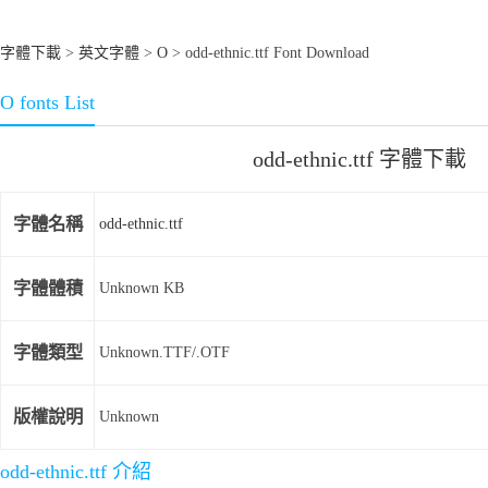
字體下載
>
英文字體
>
O
> odd-ethnic.ttf Font Download
O fonts List
odd-ethnic.ttf 字體下載
字體名稱
odd-ethnic.ttf
字體體積
Unknown KB
字體類型
Unknown.TTF/.OTF
版權說明
Unknown
odd-ethnic.ttf 介紹