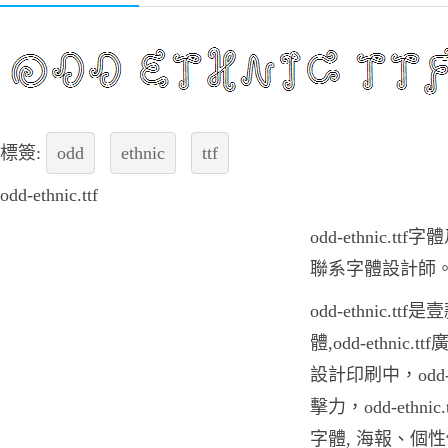
標簽:
odd
ethnic
ttf
odd-ethnic.ttf
odd-ethnic.
聯系字體設計師
odd-ethnic.
體,odd-ethni
設計印刷中，odd-e
擊力，odd-ethn
字體, 海報、個