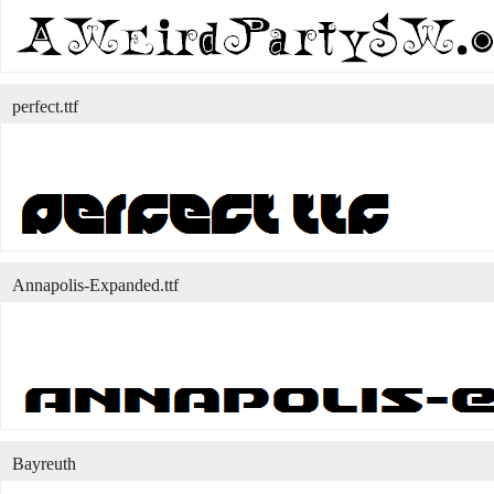
perfect.ttf
Annapolis-Expanded.ttf
Bayreuth