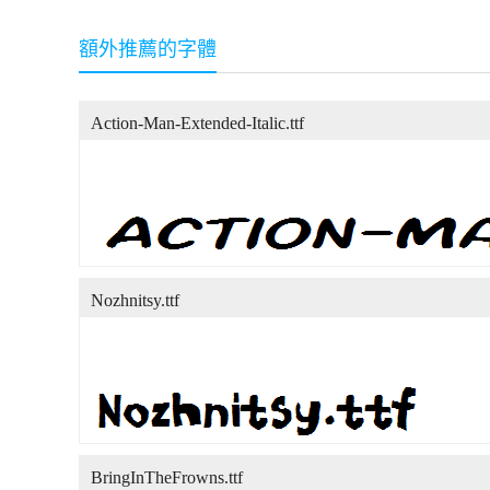
額外推薦的字體
Action-Man-Extended-Italic.ttf
Nozhnitsy.ttf
BringInTheFrowns.ttf