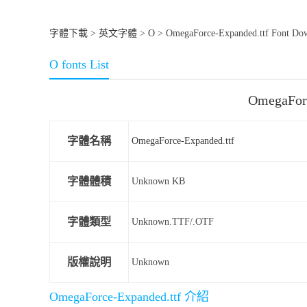
字體下載
>
英文字體
>
O
> OmegaForce-Expanded.ttf Font Do
O fonts List
OmegaFor
字體名稱
OmegaForce-Expanded.ttf
字體體積
Unknown KB
字體類型
Unknown.TTF/.OTF
版權說明
Unknown
OmegaForce-Expanded.ttf 介紹