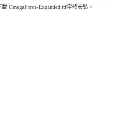
.OmegaForce-Expanded.ttf字體安裝。