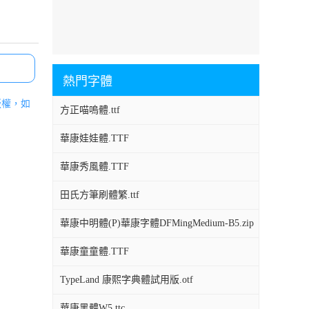
熱門字體
版權，如
方正喵嗚體.ttf
華康娃娃體.TTF
華康秀風體.TTF
田氏方筆刷體繁.ttf
華康中明體(P)華康字體DFMingMedium-B5.zip
華康童童體.TTF
TypeLand 康熙字典體試用版.otf
華康黑體W5.ttc