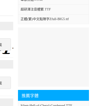
超研澤注音體繁.TTF
正體(繁)中文點陣字Zfull-BIG5.ttf
載
載
推薦字體
Silent-Hell-of-Cheryl-Condensed.TTF