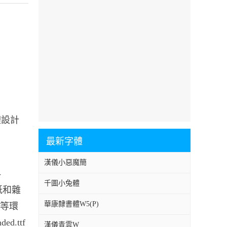
體設計
最新字體
漢儀小惡魔簡
-
千圖小兔體
報紙和雜
華康隸書體W5(P)
、等環
d.ttf
漢儀青雲W