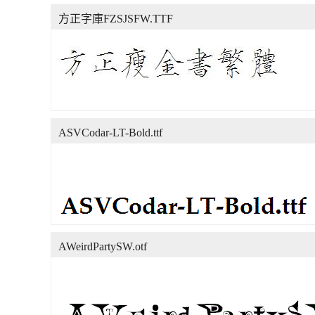
方正字庫FZSJSFW.TTF
ASVCodar-LT-Bold.ttf
AWeirdPartySW.otf