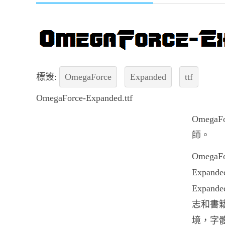
標簽:
OmegaForce
Expanded
ttf
OmegaForce-Expanded.ttf
Omega
師。
OmegaF
Expan
Expan
志和書
境，字體Om