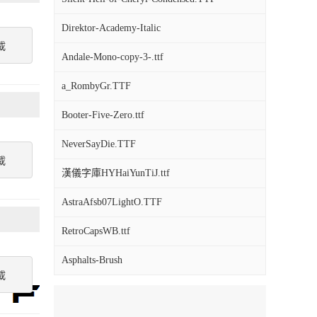
Direktor-Academy-Italic
載
Andale-Mono-copy-3-.ttf
a_RombyGr.TTF
Booter-Five-Zero.ttf
NeverSayDie.TTF
載
漢儀字庫HYHaiYunTiJ.ttf
AstraAfsb07LightO.TTF
RetroCapsWB.ttf
Asphalts-Brush
載