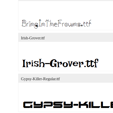
Irish-Grover.ttf
Gypsy-Killer-Regular.ttf