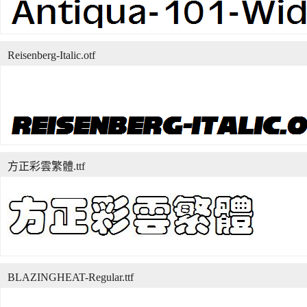
Reisenberg-Italic.otf
方正彩雲繁體.ttf
BLAZINGHEAT-Regular.ttf