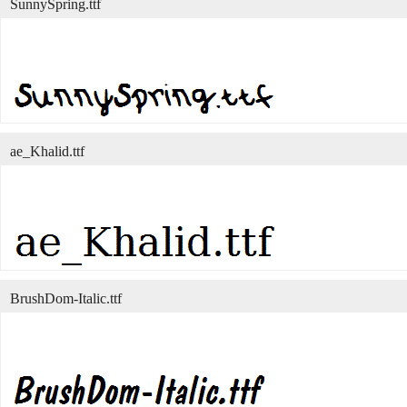
SunnySpring.ttf
ae_Khalid.ttf
BrushDom-Italic.ttf