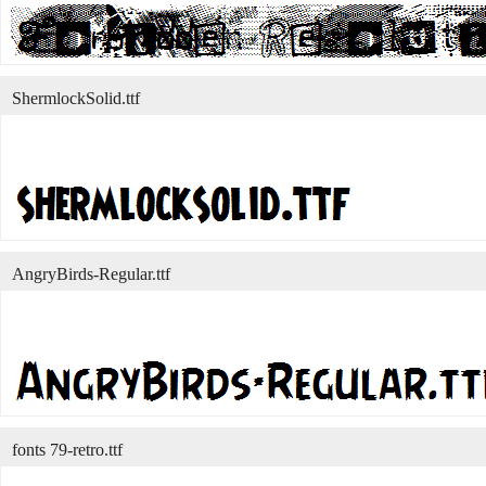
ShermlockSolid.ttf
AngryBirds-Regular.ttf
fonts 79-retro.ttf