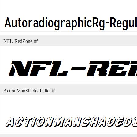
NFL-RedZone.ttf
ActionManShadedItalic.ttf