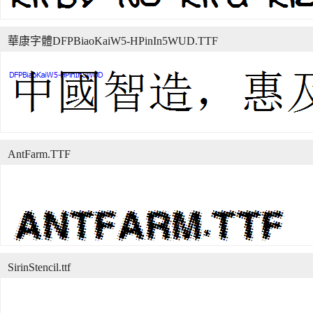
華康字體DFPBiaoKaiW5-HPinIn5WUD.TTF
AntFarm.TTF
SirinStencil.ttf