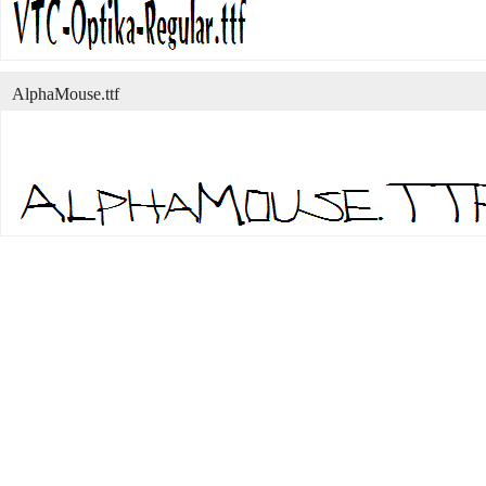
AlphaMouse.ttf