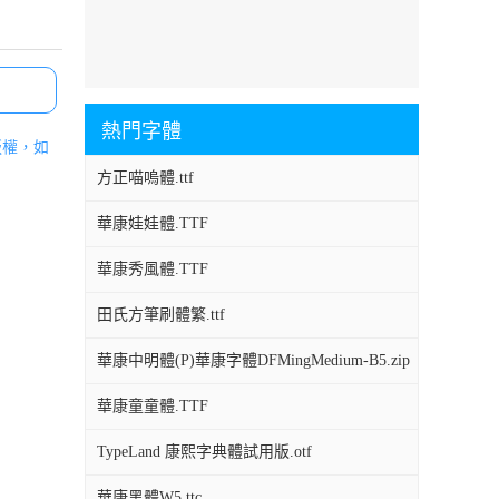
熱門字體
版權，如
方正喵嗚體.ttf
華康娃娃體.TTF
華康秀風體.TTF
田氏方筆刷體繁.ttf
華康中明體(P)華康字體DFMingMedium-B5.zip
華康童童體.TTF
TypeLand 康熙字典體試用版.otf
華康黑體W5.ttc