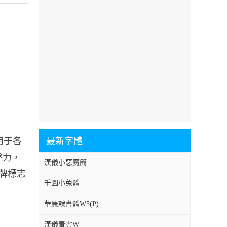
。
泛用于各
最新字體
擊力，
漢儀小惡魔簡
品牌標志
千圖小兔體
華康隸書體W5(P)
漢儀青雲W