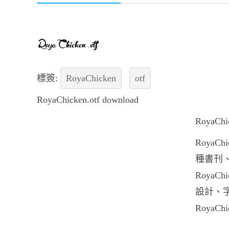
標簽:
RoyaChicken
otf
RoyaChicken.otf download
Roya
RoyaC
種書刊、
Roya
設計、字
RoyaCh