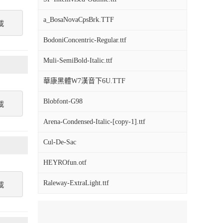
a_BosaNovaCpsBrk.TTF
載
BodoniConcentric-Regular.ttf
Muli-SemiBold-Italic.ttf
華康黑體W7漢音下6U.TTF
Blobfont-G98
載
Arena-Condensed-Italic-[copy-1].ttf
Cul-De-Sac
HEYROfun.otf
Raleway-ExtraLight.ttf
載