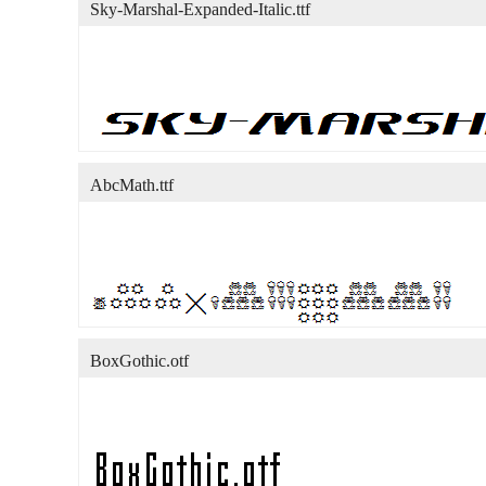
Sky-Marshal-Expanded-Italic.ttf
AbcMath.ttf
BoxGothic.otf