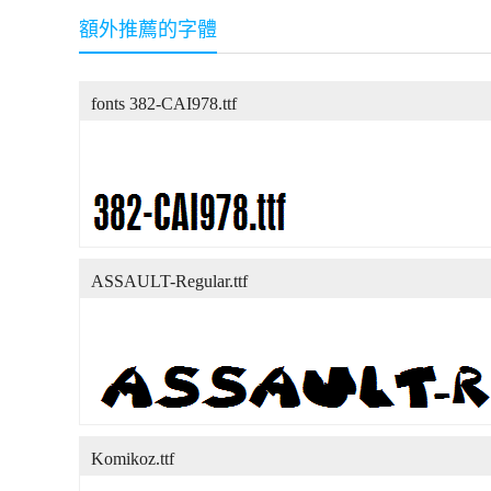
額外推薦的字體
fonts 382-CAI978.ttf
ASSAULT-Regular.ttf
Komikoz.ttf