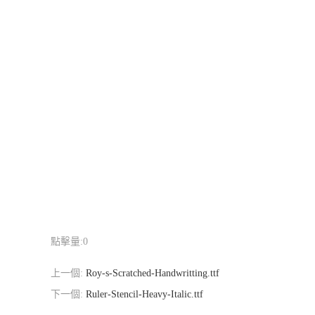
點擊量:
0
上一個:
Roy-s-Scratched-Handwritting.ttf
下一個:
Ruler-Stencil-Heavy-Italic.ttf