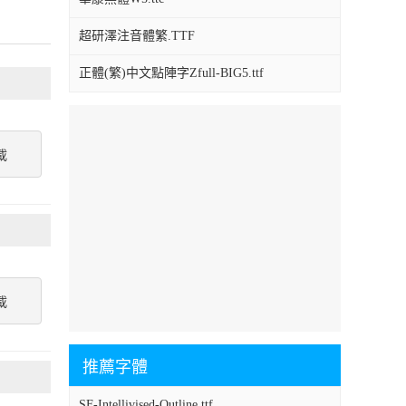
超研澤注音體繁.TTF
正體(繁)中文點陣字Zfull-BIG5.ttf
載
載
推薦字體
SF-Intellivised-Outline.ttf