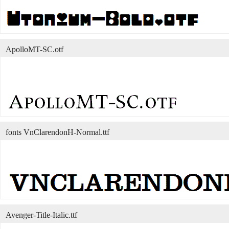
ApolloMT-SC.otf
fonts VnClarendonH-Normal.ttf
Avenger-Title-Italic.ttf