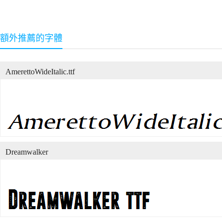
額外推薦的字體
AmerettoWideItalic.ttf
Dreamwalker