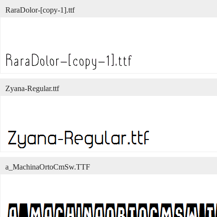
RaraDolor-[copy-1].ttf
Zyana-Regular.ttf
a_MachinaOrtoCmSw.TTF