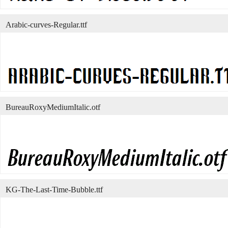
Arabic-curves-Regular.ttf
BureauRoxyMediumItalic.otf
KG-The-Last-Time-Bubble.ttf