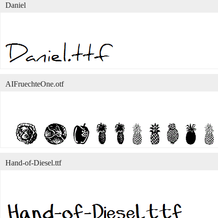
Daniel
AIFruechteOne.otf
Hand-of-Diesel.ttf