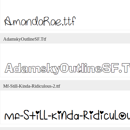
AdamskyOutlineSF.Ttf
Mf-Still-Kinda-Ridiculous-2.ttf