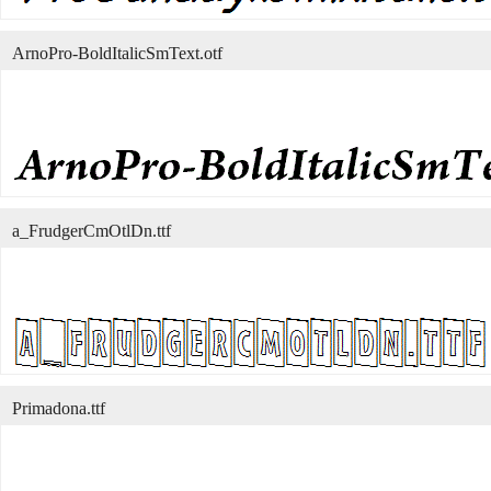
ArnoPro-BoldItalicSmText.otf
a_FrudgerCmOtlDn.ttf
Primadona.ttf