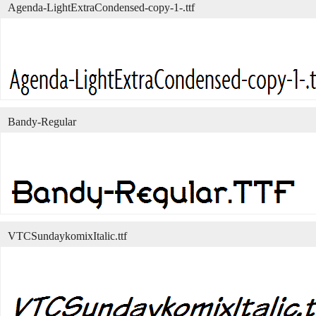
Agenda-LightExtraCondensed-copy-1-.ttf
Bandy-Regular
VTCSundaykomixItalic.ttf