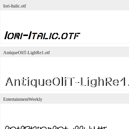
Iori-Italic.otf
AntiqueOliT-LighRe1.otf
EntertainmentWeekly