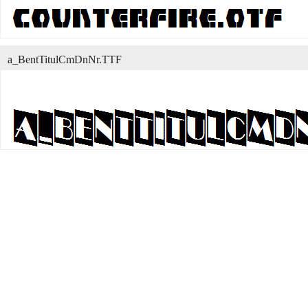
a_BentTitulCmDnNr.TTF