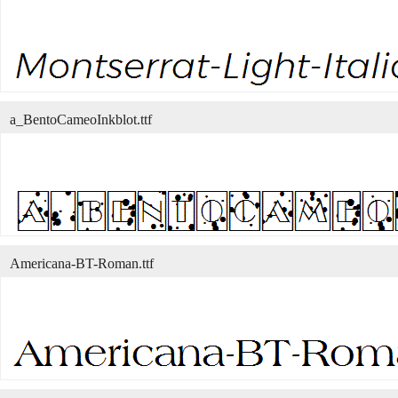
a_BentoCameoInkblot.ttf
Americana-BT-Roman.ttf