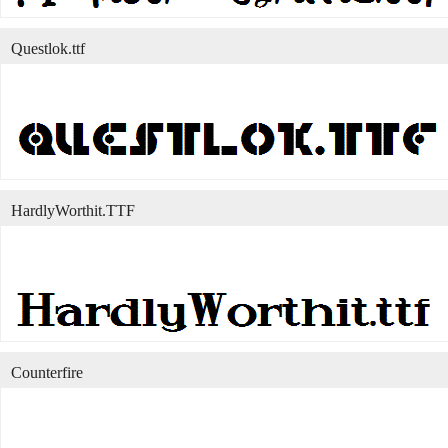
Questlok.ttf
HardlyWorthit.TTF
Counterfire