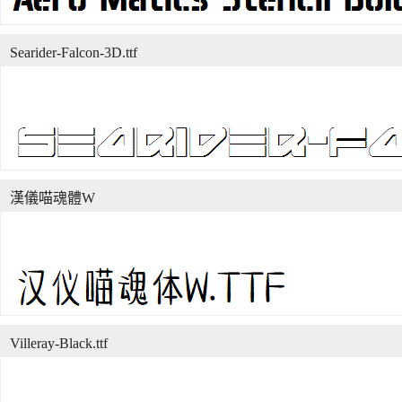
Searider-Falcon-3D.ttf
漢儀喵魂體W
Villeray-Black.ttf