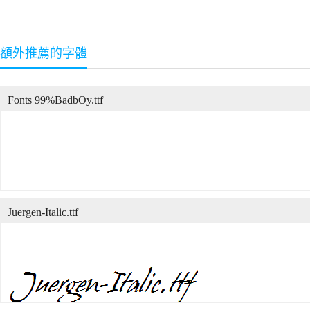
額外推薦的字體
Fonts 99%BadbOy.ttf
Juergen-Italic.ttf