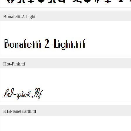
Bonafetti-2-Light
Hot-Pink.ttf
KBPlanetEarth.ttf