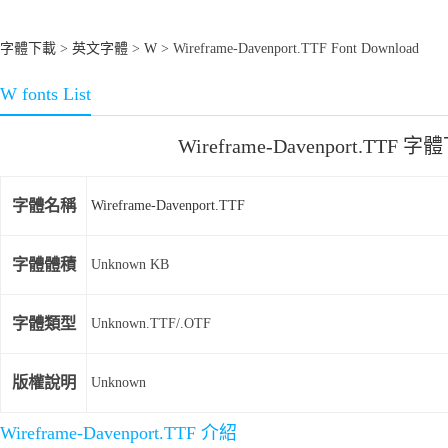
字體下載
>
英文字體
>
W
> Wireframe-Davenport.TTF Font Download
W fonts List
Wireframe-Davenport.TTF 
字體名稱
Wireframe-Davenport.TTF
字體體積
Unknown KB
字體類型
Unknown.TTF/.OTF
版權說明
Unknown
Wireframe-Davenport.TTF 介紹