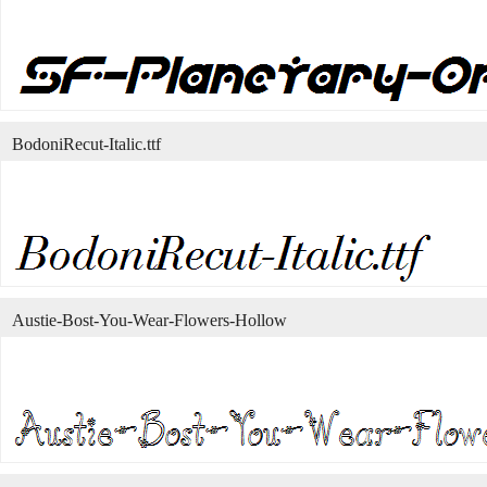
BodoniRecut-Italic.ttf
Austie-Bost-You-Wear-Flowers-Hollow