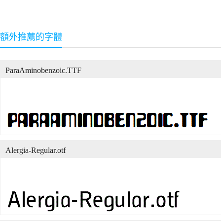
額外推薦的字體
ParaAminobenzoic.TTF
Alergia-Regular.otf