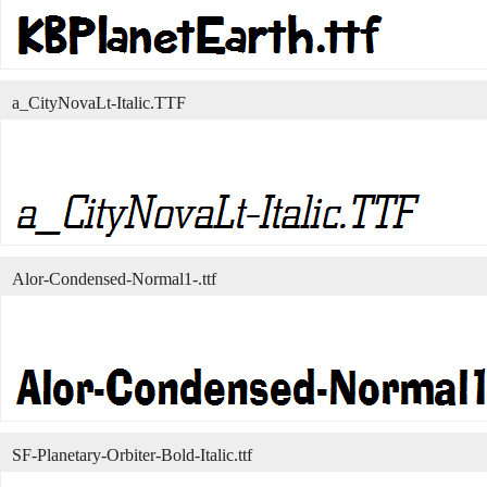
a_CityNovaLt-Italic.TTF
Alor-Condensed-Normal1-.ttf
SF-Planetary-Orbiter-Bold-Italic.ttf