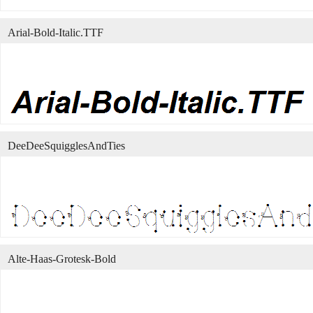
Arial-Bold-Italic.TTF
DeeDeeSquigglesAndTies
Alte-Haas-Grotesk-Bold