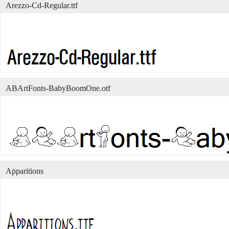
Arezzo-Cd-Regular.ttf
ABArtFonts-BabyBoomOne.otf
Apparitions