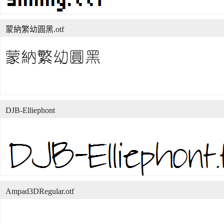
蒙納繁幼圓黑.otf
DJB-Elliephont
Ampad3DRegular.otf