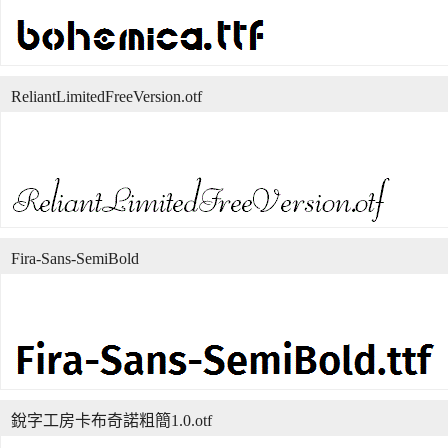
ReliantLimitedFreeVersion.otf
Fira-Sans-SemiBold
銳字工房卡布奇諾粗簡1.0.otf