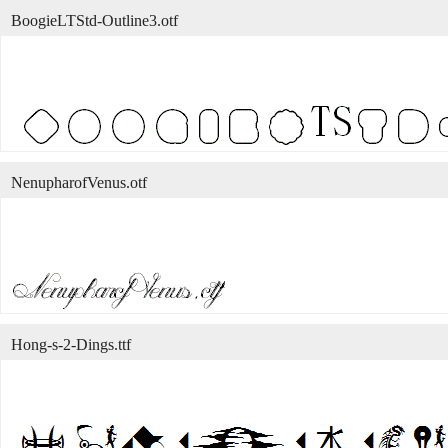
BoogieLTStd-Outline3.otf
NenupharofVenus.otf
Hong-s-2-Dings.ttf