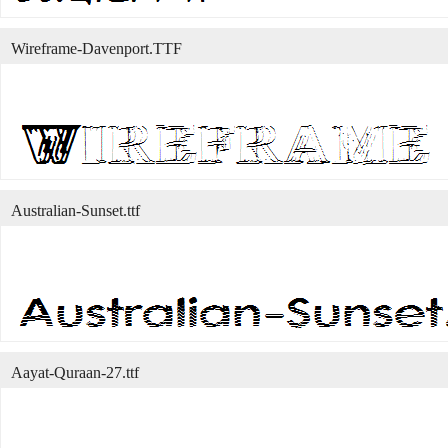
Wireframe-Davenport.TTF
Australian-Sunset.ttf
Aayat-Quraan-27.ttf