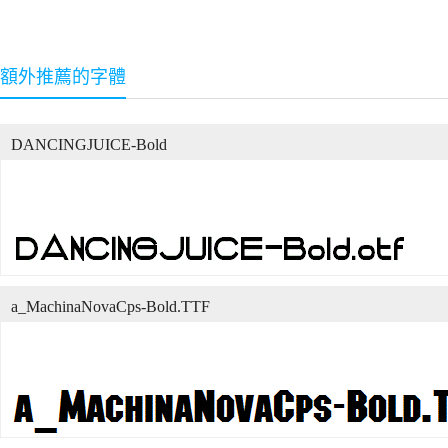
額外推薦的字體
DANCINGJUICE-Bold
a_MachinaNovaCps-Bold.TTF