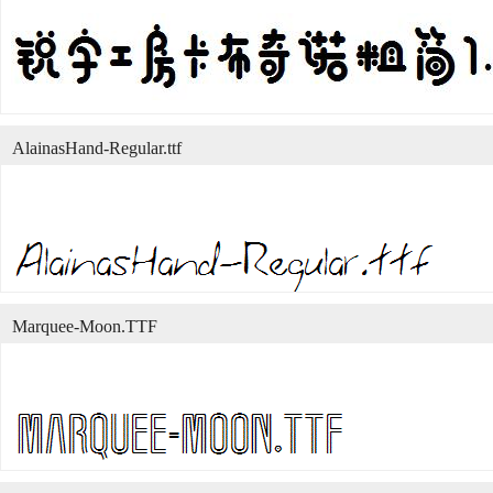
AlainasHand-Regular.ttf
Marquee-Moon.TTF