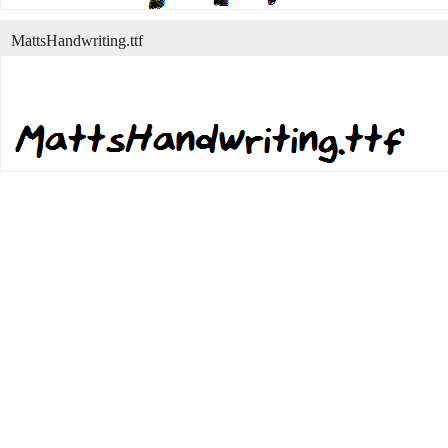
MattsHandwriting.ttf