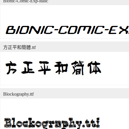
Bionic-Comic-Exp-Italic
方正平和簡體.ttf
Blockography.ttf