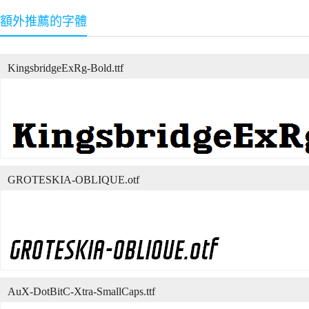
額外推薦的字體
KingsbridgeExRg-Bold.ttf
GROTESKIA-OBLIQUE.otf
AuX-DotBitC-Xtra-SmallCaps.ttf