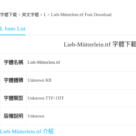
字體下載
>
英文字體
>
L
> Lieb-Mütterlein.ttf Font Download
L fonts List
Lieb-Mütterlein.ttf 字體下
字體名稱
Lieb-Mütterlein.ttf
字體體積
Unknown KB
字體類型
Unknown.TTF/.OTF
版權說明
Unknown
Lieb-Mütterlein.ttf 介紹