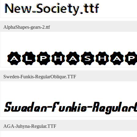
AlphaShapes-gears-2.ttf
Sweden-Funkis-RegularOblique.TTF
AGA-Juhyna-Regular.TTF