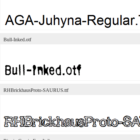
Bull-Inked.otf
RHBrickhausProto-SAURUS.ttf