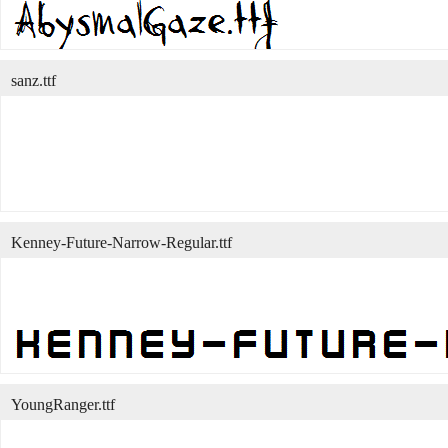
sanz.ttf
Kenney-Future-Narrow-Regular.ttf
YoungRanger.ttf