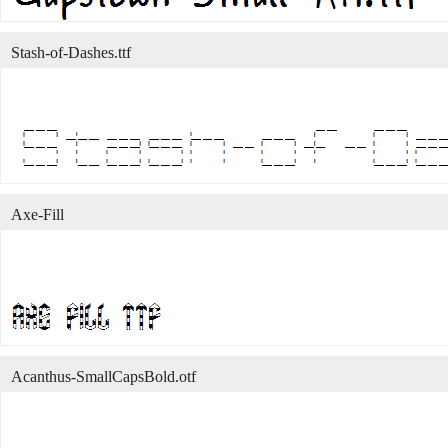
Stash-of-Dashes.ttf
Axe-Fill
Acanthus-SmallCapsBold.otf