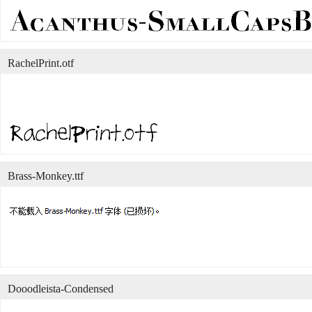
RachelPrint.otf
Brass-Monkey.ttf
Dooodleista-Condensed