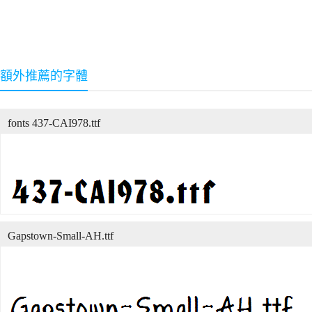
額外推薦的字體
fonts 437-CAI978.ttf
Gapstown-Small-AH.ttf