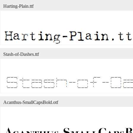
Harting-Plain.ttf
Stash-of-Dashes.ttf
Acanthus-SmallCapsBold.otf