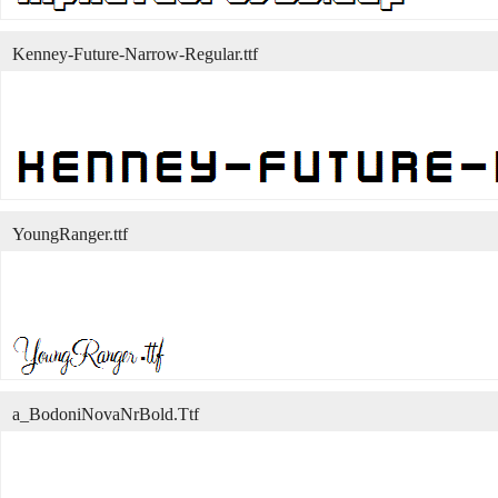
Kenney-Future-Narrow-Regular.ttf
YoungRanger.ttf
a_BodoniNovaNrBold.Ttf