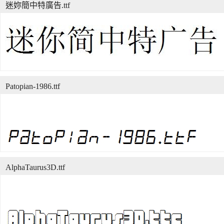
迷妳簡中特廣告.ttf
Patopian-1986.ttf
AlphaTaurus3D.ttf