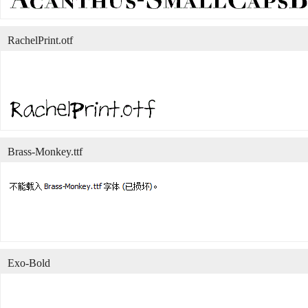
RachelPrint.otf
Brass-Monkey.ttf
Exo-Bold