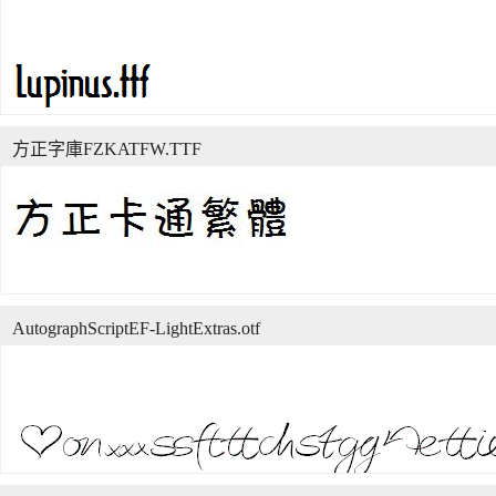
方正字庫FZKATFW.TTF
AutographScriptEF-LightExtras.otf