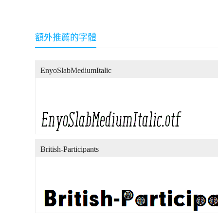
額外推薦的字體
EnyoSlabMediumItalic
British-Participants