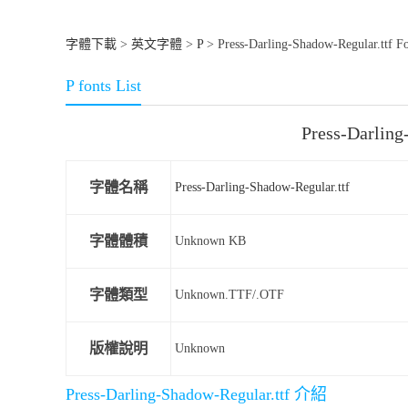
字體下載
>
英文字體
>
P
> Press-Darling-Shadow-Regular.ttf F
P fonts List
Press-Darli
字體名稱
Press-Darling-Shadow-Regular.ttf
字體體積
Unknown KB
字體類型
Unknown.TTF/.OTF
版權說明
Unknown
Press-Darling-Shadow-Regular.ttf 介紹