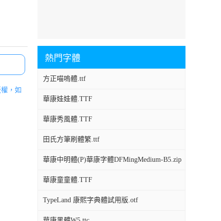
熱門字體
方正喵嗚體.ttf
版權，如
華康娃娃體.TTF
華康秀風體.TTF
田氏方筆刷體繁.ttf
華康中明體(P)華康字體DFMingMedium-B5.zip
華康童童體.TTF
TypeLand 康熙字典體試用版.otf
華康黑體W5.ttc