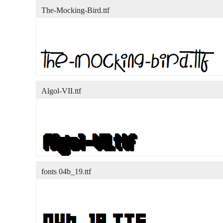
The-Mocking-Bird.ttf
Algol-VII.ttf
fonts 04b_19.ttf