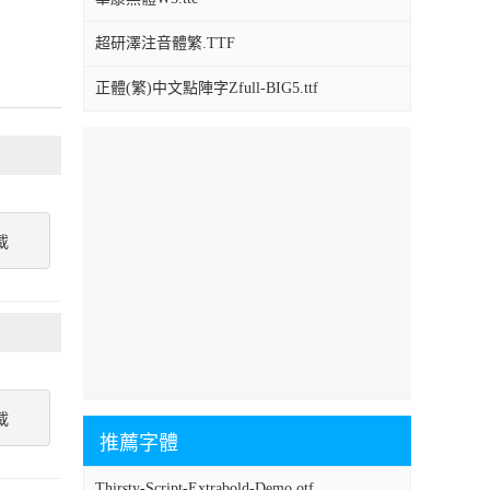
超研澤注音體繁.TTF
正體(繁)中文點陣字Zfull-BIG5.ttf
載
載
推薦字體
Thirsty-Script-Extrabold-Demo.otf