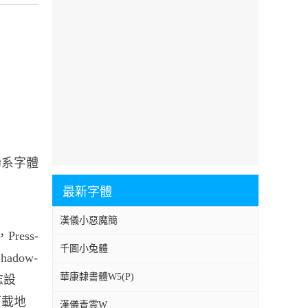
要聯系字體
最新字體
漢儀小惡魔簡
ress-
千圖小兔體
hadow-
華康隸書體W5(P)
志設
的下載地
漢儀青雲W