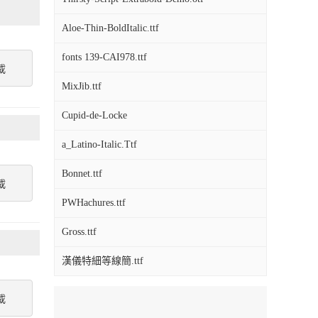
Aloe-Thin-BoldItalic.ttf
fonts 139-CAI978.ttf
載
MixJib.ttf
Cupid-de-Locke
a_Latino-Italic.Ttf
Bonnet.ttf
載
PWHachures.ttf
Gross.ttf
漢儀特細等線簡.ttf
載