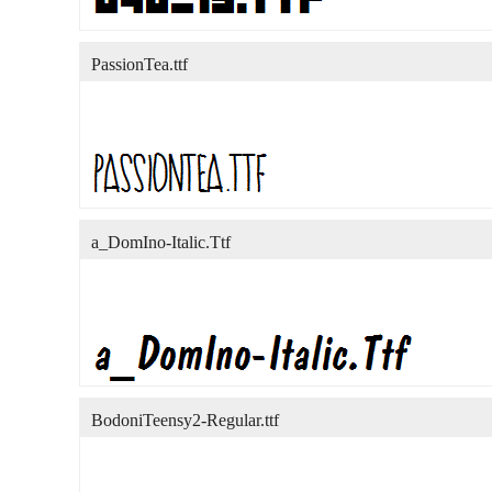
PassionTea.ttf
a_DomIno-Italic.Ttf
BodoniTeensy2-Regular.ttf