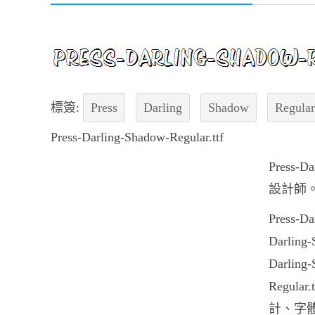
標簽:
Press
Darling
Shadow
Regular
Press-Darling-Shadow-Regular.ttf
Press
設計師
Press-
Darli
Darlin
Regu
計、字體設