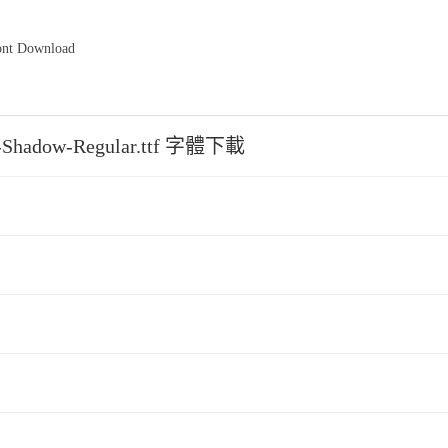
ont Download
ng-Shadow-Regular.ttf 字體下載